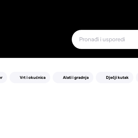
e
er
Vrt i okućnica
Alati i gradnja
Dječji kutak