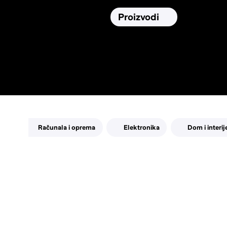
Osiguranja
Proizvodi
Namirnic
Pronađi, usporedi i donesi
najbolju
odluku o kupnji.
Računala i oprema
Elektronika
Dom i interij