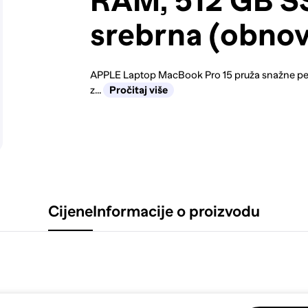
RAM, 512 GB S
srebrna (obnov
APPLE Laptop MacBook Pro 15 pruža snažne perf
z...
Pročitaj više
Cijene
Informacije o proizvodu