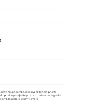
0
žuriranjem podataka. Iako uvijek težimo pružiti
e kupovine provjerite proizvod na internet trgovini
ijama možete je prijaviti
ovdje
.