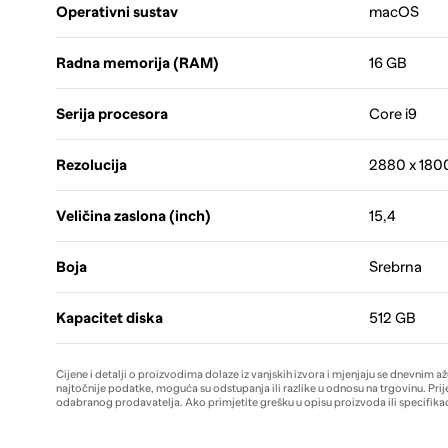
Operativni sustav
macOS
Radna memorija (RAM)
16 GB
Serija procesora
Core i9
Rezolucija
2880 x 180
Veličina zaslona (inch)
15,4
Boja
Srebrna
Kapacitet diska
512 GB
Cijene i detalji o proizvodima dolaze iz vanjskih izvora i mjenjaju se dnevnim a
najtočnije podatke, moguća su odstupanja ili razlike u odnosu na trgovinu. Prij
odabranog prodavatelja. Ako primjetite grešku u opisu proizvoda ili specifikac