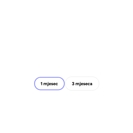
1 mjesec
3 mjeseca