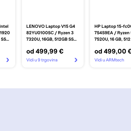
Intel
LENOVO Laptop V15 G4
HP Laptop 15-fc
 1920
82YU0100SC / Ryzen 3
7S4S9EA / Ryzen 
B SSD,
7320U, 16GB, 512GB SSD,
7520U, 16 GB, 512
a
AMD Radeon Graphics,
SSD, AMD Radeo
od 499,99 €
od 499,00 
15.6" FHD TN, bez OS, crni
Graphics, 15.6" F
bez OS, srebrni
Vidi u 9 trgovina
Vidi u ARMtech