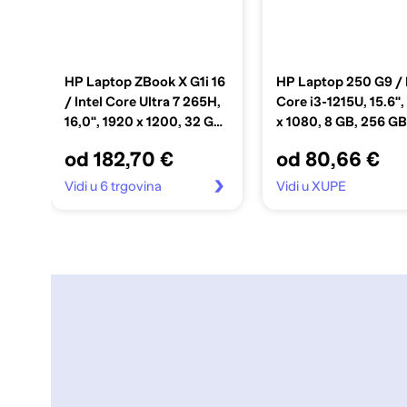
HP Laptop ZBook X G1i 16
HP Laptop 250 G9 / 
/ Intel Core Ultra 7 265H,
Core i3-1215U, 15.6",
16,0", 1920 x 1200, 32 GB,
x 1080, 8 GB, 256 G
1 TB SSD PCIe, Windows
Windows 11 Pro, crn
od 182,70 €
od 80,66 €
11 Pro, siva
Vidi u 6 trgovina
Vidi u XUPE