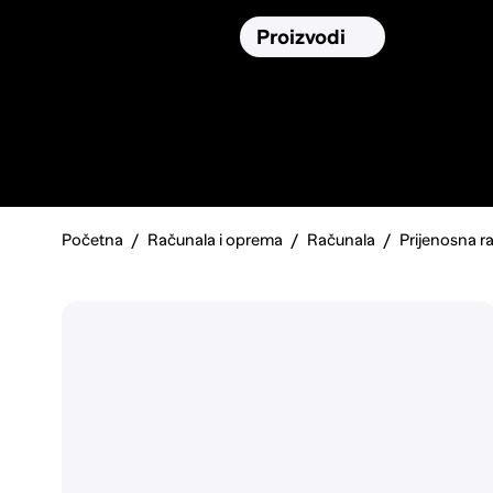
Osiguranja
Proizvodi
Namirnic
Pronađi, usporedi i donesi
najbolju
odluku o kupnji.
Početna
Računala i oprema
Računala
Prijenosna r