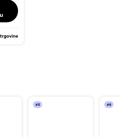
u
 trgovine
#5
#6