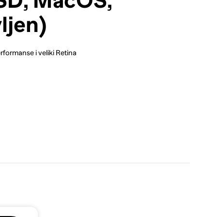
SD, MacOS,
ljen)
ormanse i veliki Retina