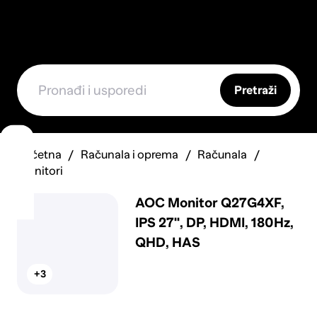
Pretraži
Početna
Računala i oprema
Računala
Monitori
AOC Monitor Q27G4XF,
IPS 27", DP, HDMI, 180Hz,
QHD, HAS
+3