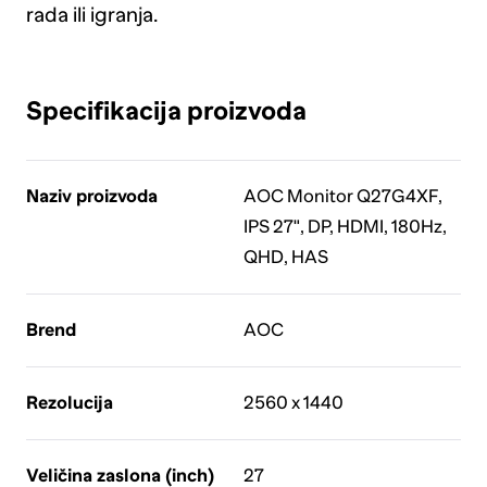
rada ili igranja.
Specifikacija proizvoda
Naziv proizvoda
AOC Monitor Q27G4XF,
IPS 27", DP, HDMI, 180Hz,
QHD, HAS
Brend
AOC
Rezolucija
2560 x 1440
Veličina zaslona (inch)
27