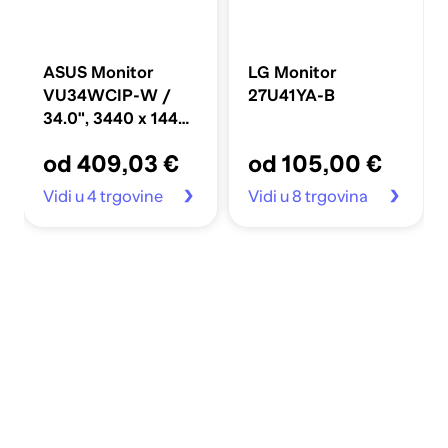
ASUS Monitor
LG Monitor
VU34WCIP-W /
27U41YA-B
34.0", 3440 x 1440,
VA, 100 Hz, bijela
od 409,03 €
od 105,00 €
Vidi u 4 trgovine
Vidi u 8 trgovina