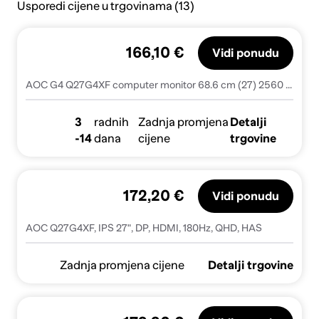
Usporedi cijene u trgovinama (13)
166,10 €
Vidi ponudu
AOC G4 Q27G4XF computer monitor 68.6 cm (27) 2560 x 1440 pixels Quad HD LED Black, Grey
3
radnih
Zadnja promjena
Detalji
-14
dana
cijene
trgovine
172,20 €
Vidi ponudu
AOC Q27G4XF, IPS 27", DP, HDMI, 180Hz, QHD, HAS
Zadnja promjena cijene
Detalji trgovine