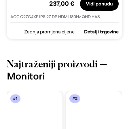
237,00 €
Vidi ponudu
AOC Q27G4XF IPS 27 DP HDMI 180Hz QHD HAS
Zadnja promjena cijene
Detalji trgovine
—
Najtraženiji proizvodi
Monitori
#1
#2