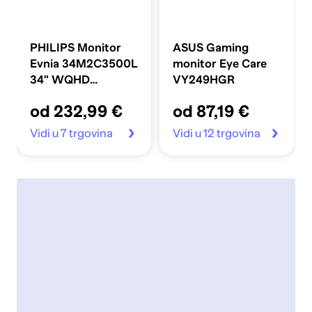
PHILIPS Monitor
ASUS Gaming
Evnia 34M2C3500L
monitor Eye Care
34" WQHD
VY249HGR
zakrivljeni
od 232,99 €
od 87,19 €
Vidi u 7 trgovina
Vidi u 12 trgovina