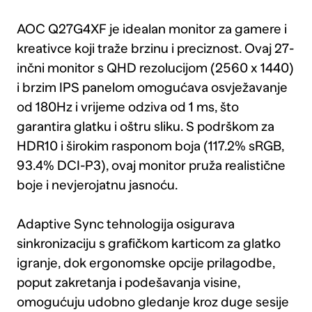
AOC Q27G4XF je idealan monitor za gamere i
kreativce koji traže brzinu i preciznost. Ovaj 27-
inčni monitor s QHD rezolucijom (2560 x 1440)
i brzim IPS panelom omogućava osvježavanje
od 180Hz i vrijeme odziva od 1 ms, što
garantira glatku i oštru sliku. S podrškom za
HDR10 i širokim rasponom boja (117.2% sRGB,
93.4% DCI-P3), ovaj monitor pruža realistične
boje i nevjerojatnu jasnoću.
Adaptive Sync tehnologija osigurava
sinkronizaciju s grafičkom karticom za glatko
igranje, dok ergonomske opcije prilagodbe,
poput zakretanja i podešavanja visine,
omogućuju udobno gledanje kroz duge sesije