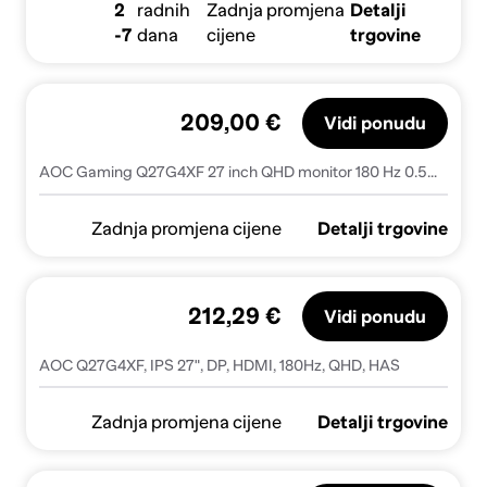
2
radnih
Zadnja promjena
Detalji
-7
dana
cijene
trgovine
209,00 €
Vidi ponudu
AOC Gaming Q27G4XF 27 inch QHD monitor 180 Hz 0.5ms FreeSync Premium HDR10 (2560x1440 2x HDMI DisplayPort) black/gray
Zadnja promjena cijene
Detalji trgovine
212,29 €
Vidi ponudu
AOC Q27G4XF, IPS 27", DP, HDMI, 180Hz, QHD, HAS
Zadnja promjena cijene
Detalji trgovine