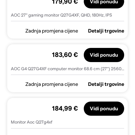
179,90 €
Vidi ponudu
AOC 27" gaming monitor Q27G4XF, QHD, 180Hz, IPS
Zadnja promjena cijene
Detalji trgovine
183,60 €
Vidi ponudu
AOC G4 Q27G4XF computer monitor 68.6 cm (27") 2560 x 1440 pixels Quad HD LED Black, Grey
Zadnja promjena cijene
Detalji trgovine
184,99 €
Vidi ponudu
Monitor Aoc Q27g4xf