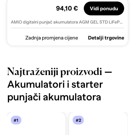
94,10 €
Vidi ponudu
AMiO digitalni punjač akumulatora AGM GEL STD LiFePo4 MAX 10A 12/24V PRO AMIO-04528AMiO Digital battery charger AGM GEL STD LiFePo4 MAX 10A 12/24V PRO
Zadnja promjena cijene
Detalji trgovine
—
Najtraženiji proizvodi
Akumulatori i starter
punjači akumulatora
#1
#2