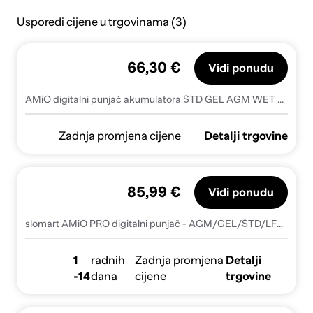
Usporedi cijene u trgovinama (3)
66,30 €
Vidi ponudu
AMiO digitalni punjač akumulatora STD GEL AGM WET MAX 10A 12/24V AMIO-04525AMiO Digital battery charger STD GEL AGM WET MAX 10A 12/24V AMIO-04525
Zadnja promjena cijene
Detalji trgovine
85,99 €
Vidi ponudu
slomart AMiO PRO digitalni punjač - AGM/GEL/STD/LFP, 10A, 12V/24V
1
radnih
Zadnja promjena
Detalji
-14
dana
cijene
trgovine