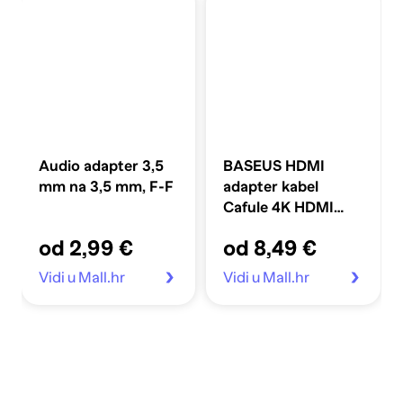
Audio adapter 3,5
BASEUS HDMI
mm na 3,5 mm, F-F
adapter kabel
Cafule 4K HDMI
muški na 4K HDMI
od 2,99 €
od 8,49 €
muški, 5m, crni
Vidi u Mall.hr
Vidi u Mall.hr