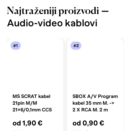
—
Najtraženiji proizvodi
Audio-video kablovi
#1
#2
MS SCRAT kabel
SBOX A/V Program
21pin M/M
kabel 35 mm M. ->
21×6/0,1mm CCS
2 X RCA M. 2 m
od 1,90 €
od 0,90 €