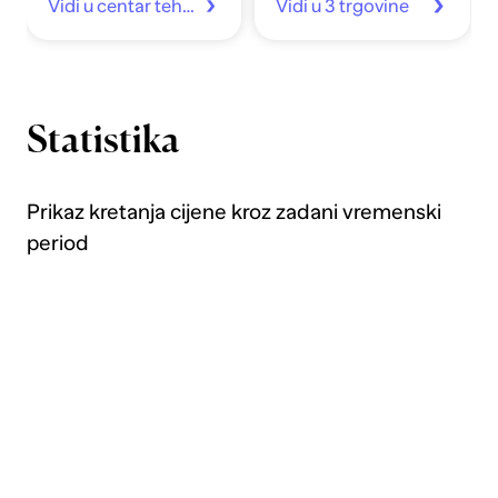
Vidi u centar tehnike
Vidi u 3 trgovine
Statistika
Prikaz kretanja cijene kroz zadani vremenski
period