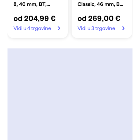
8, 40 mm, BT,
Classic, 46 mm, BT,
tamnosivi (SM-
crni (SM-
od 204,99 €
od 269,00 €
L320NDAAEUE)
L500NZKAEUE)
Vidi u 4 trgovine
Vidi u 3 trgovine