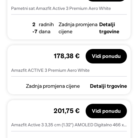
Pametni sat Amazfit Active 3 Premium Aero White
2
radnih
Zadnja promjena
Detalji
-7
dana
cijene
trgovine
178,38 €
Vidi ponudu
Amazfit ACTIVE 3 Premium Aero White
Zadnja promjena cijene
Detalji trgovine
201,75 €
Vidi ponudu
Amazfit Active 3 3,35 cm (1.32") AMOLED Digitalno 466 x 466 pikseli Ekran osjetljiv na dodir Zlatno GPS