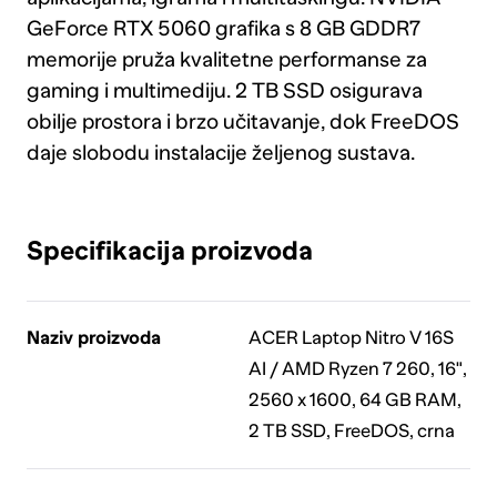
GeForce RTX 5060 grafika s 8 GB GDDR7
memorije pruža kvalitetne performanse za
gaming i multimediju. 2 TB SSD osigurava
obilje prostora i brzo učitavanje, dok FreeDOS
daje slobodu instalacije željenog sustava.
Specifikacija proizvoda
Naziv proizvoda
ACER Laptop Nitro V 16S
AI / AMD Ryzen 7 260, 16",
2560 x 1600, 64 GB RAM,
2 TB SSD, FreeDOS, crna