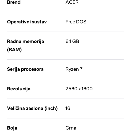
Brend
ACER
Operativni sustav
Free DOS
Radna memorija
64 GB
(RAM)
Serija procesora
Ryzen 7
Rezolucija
2560 x 1600
Veličina zaslona (inch)
16
Boja
Crna