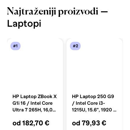
—
Najtraženiji proizvodi
Laptopi
#1
#2
HP Laptop ZBook X
HP Laptop 250 G9
G1i 16 / Intel Core
/ Intel Core i3-
Ultra 7 265H, 16,0",
1215U, 15.6", 1920 x
1920 x 1200, 32 GB,
1080, 8 GB, 256 GB
od 182,70 €
od 79,93 €
1 TB SSD PCIe,
SSD, Windows 11
Windows 11 Pro,
Pro, crna