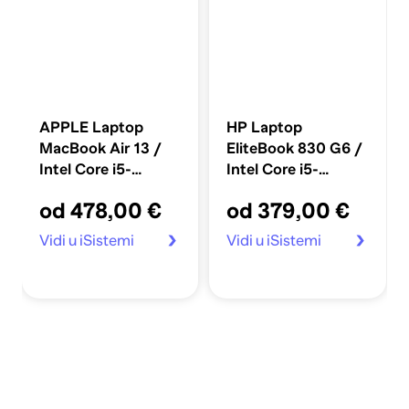
APPLE Laptop
HP Laptop
MacBook Air 13 /
EliteBook 830 G6 /
Intel Core i5-
Intel Core i5-
5350U, 13", 1440 x
8365U, 13.3", 1920
od 478,00 €
od 379,00 €
900, 8GB RAM,
x 1080, 16GB RAM,
128GB SSD, MacOS,
512GB SSD,
Vidi u iSistemi
Vidi u iSistemi
srebrna (obnovljen)
Windows 11 Home,
srebrna (obnovljen)