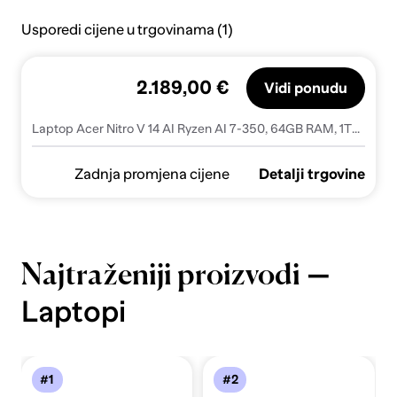
Usporedi cijene u trgovinama (1)
2.189,00 €
Vidi ponudu
Laptop Acer Nitro V 14 AI Ryzen AI 7-350, 64GB RAM, 1TB SSD, Windows 11 Home, RTX 5060
Zadnja promjena cijene
Detalji trgovine
—
Najtraženiji proizvodi
Laptopi
#1
#2