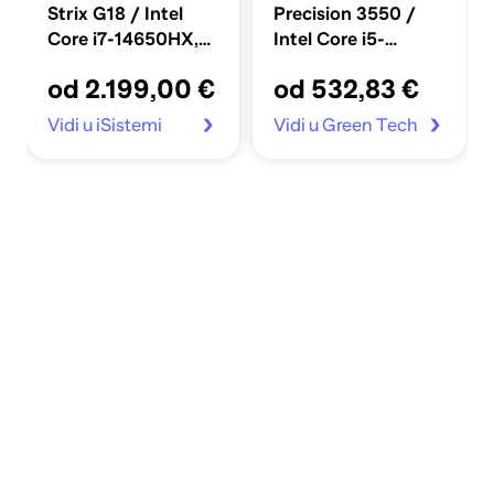
Strix G18 / Intel
Precision 3550 /
Core i7-14650HX,
Intel Core i5-
18", 2560 x 1600, 16
10310U, 15.6", 1920
od 2.199,00 €
od 532,83 €
GB RAM, 1 TB SSD,
x 1080, 16 GB RAM,
Windows 11 Home,
256 GB SSD PCIe,
Vidi u iSistemi
Vidi u Green Tech
crna
Windows 11
Professional, crna
(obnovljen)