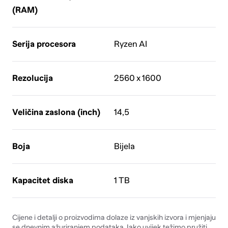
(RAM)
Serija procesora
Ryzen AI
Rezolucija
2560 x 1600
Veličina zaslona (inch)
14,5
Boja
Bijela
Kapacitet diska
1 TB
Cijene i detalji o proizvodima dolaze iz vanjskih izvora i mjenjaju
se dnevnim ažuriranjem podataka. Iako uvijek težimo pružiti