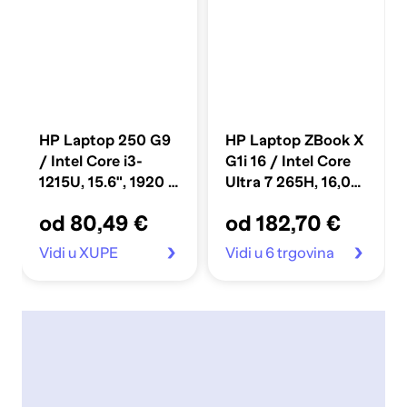
HP Laptop 250 G9
HP Laptop ZBook X
/ Intel Core i3-
G1i 16 / Intel Core
1215U, 15.6", 1920 x
Ultra 7 265H, 16,0",
1080, 8 GB, 256 GB
1920 x 1200, 32 GB,
od 80,49 €
od 182,70 €
SSD, Windows 11
1 TB SSD PCIe,
Pro, crna
Windows 11 Pro,
Vidi u XUPE
Vidi u 6 trgovina
siva