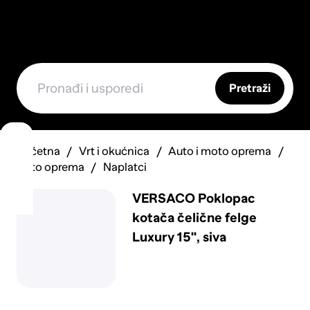
Pretraži
Početna
Vrt i okućnica
Auto i moto oprema
Auto oprema
Naplatci
VERSACO Poklopac
kotača čelične felge
Luxury 15", siva