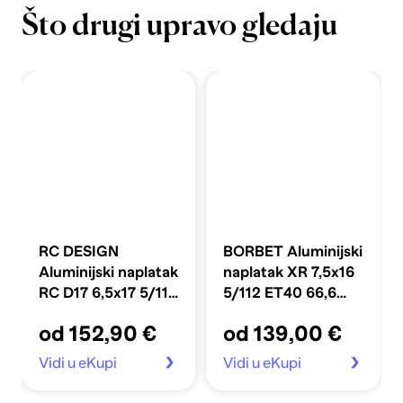
Što drugi upravo gledaju
RC DESIGN
BORBET Aluminijski
Aluminijski naplatak
naplatak XR 7,5x16
RC D17 6,5x17 5/112
5/112 ET40 66,6
ET44 D4 mat crna
briljantno srebrni
od 152,90 €
od 139,00 €
Vidi u eKupi
Vidi u eKupi