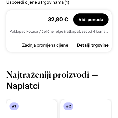
Usporedi cijene u trgovinama (1)
32,80 €
Vidi ponudu
Poklopac kotača / čelične felge (ratkapa), set od 4 komada (kutija), Luxury silver 15, VersacoCar hubcaps 4pcs set Luxury silver 15" COLOR BOX, Versac
Zadnja promjena cijene
Detalji trgovine
—
Najtraženiji proizvodi
Naplatci
#1
#2