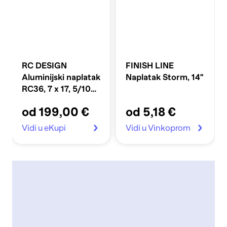
RC DESIGN
FINISH LINE
Aluminijski naplatak
Naplatak Storm, 14''
RC36, 7 x 17, 5/108,
ET50, X8, SGVP,
od 199,00 €
od 5,18 €
crni sjajni polirani
Vidi u eKupi
Vidi u Vinkoprom