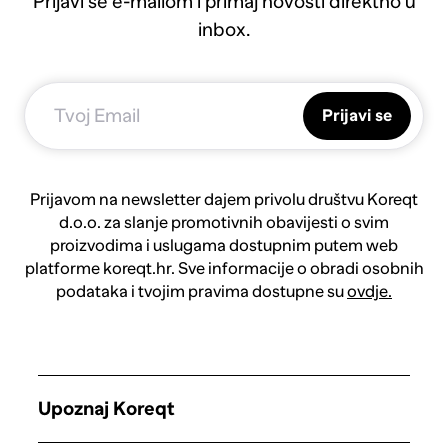
Prijavi se e-mailom i primaj novosti direktno u
inbox.
Prijavi se
Prijavom na newsletter dajem privolu društvu Koreqt
d.o.o. za slanje promotivnih obavijesti o svim
proizvodima i uslugama dostupnim putem web
platforme koreqt.hr. Sve informacije o obradi osobnih
podataka i tvojim pravima dostupne su
ovdje.
Upoznaj Koreqt