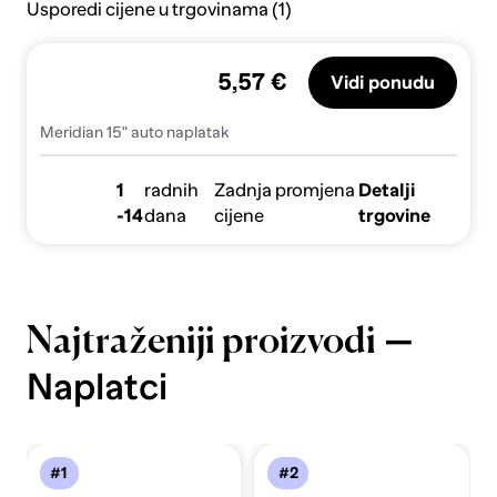
Usporedi cijene u trgovinama (1)
5,57 €
Vidi ponudu
Meridian 15" auto naplatak
1
radnih
Zadnja promjena
Detalji
-14
dana
cijene
trgovine
—
Najtraženiji proizvodi
Naplatci
#1
#2