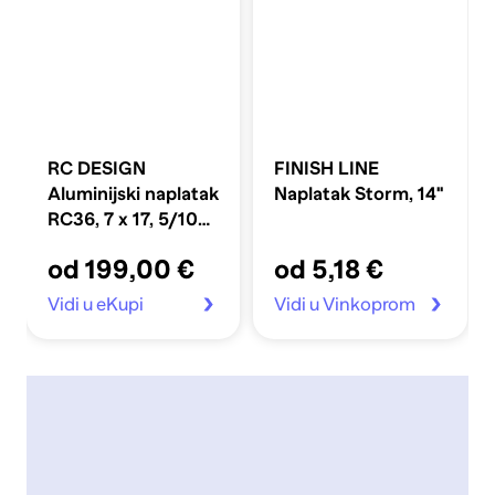
RC DESIGN
FINISH LINE
Aluminijski naplatak
Naplatak Storm, 14''
RC36, 7 x 17, 5/108,
ET50, X8, SGVP,
od 199,00 €
od 5,18 €
crni sjajni polirani
Vidi u eKupi
Vidi u Vinkoprom