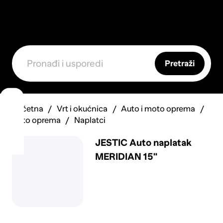
Pretraži
Početna
Vrt i okućnica
Auto i moto oprema
Auto oprema
Naplatci
JESTIC Auto naplatak
MERIDIAN 15"