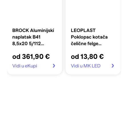
BROCK Aluminijski
LEOPLAST
naplatak B41
Poklopac kotača
8,5x20 5/112
čelične felge
ET35,5, sjajna crna
MIRAGE 16", crna
od 361,90 €
od 13,80 €
siva
Vidi u eKupi
Vidi u MK LED