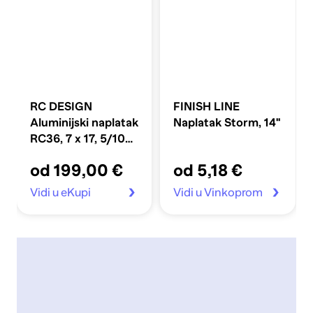
RC DESIGN
FINISH LINE
Aluminijski naplatak
Naplatak Storm, 14''
RC36, 7 x 17, 5/108,
ET50, X8, SGVP,
od 199,00 €
od 5,18 €
crni sjajni polirani
Vidi u eKupi
Vidi u Vinkoprom