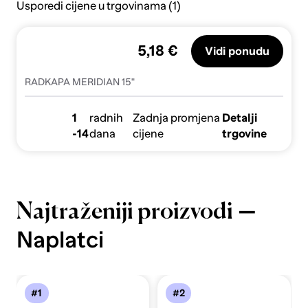
Usporedi cijene u trgovinama (1)
5,18 €
Vidi ponudu
RADKAPA MERIDIAN 15"
1
radnih
Zadnja promjena
Detalji
-14
dana
cijene
trgovine
—
Najtraženiji proizvodi
Naplatci
#1
#2