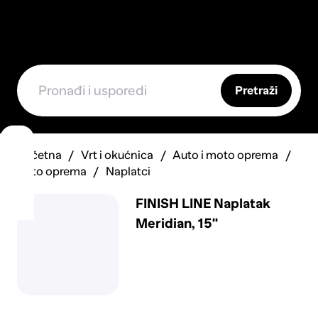
Pretraži
Početna
Vrt i okućnica
Auto i moto oprema
Auto oprema
Naplatci
FINISH LINE Naplatak
Meridian, 15''