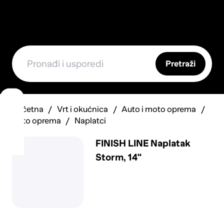
Pretraži
Početna
Vrt i okućnica
Auto i moto oprema
Auto oprema
Naplatci
FINISH LINE Naplatak
Storm, 14''