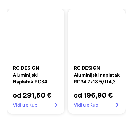
RC DESIGN
RC DESIGN
Aluminijski
Aluminijski naplatak
Naplatak RC34
RC34 7x18 5/114,3
8x19 5/112 ET27 D3
ET35 N42 sg sjajna
od 291,50 €
od 196,90 €
sgvp sjajna polirana
crna
Vidi u eKupi
Vidi u eKupi