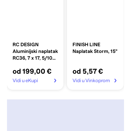
RC DESIGN
FINISH LINE
Aluminijski naplatak
Naplatak Storm, 15''
RC36, 7 x 17, 5/108,
ET50, X8, SGVP,
od 199,00 €
od 5,57 €
crni sjajni polirani
Vidi u eKupi
Vidi u Vinkoprom