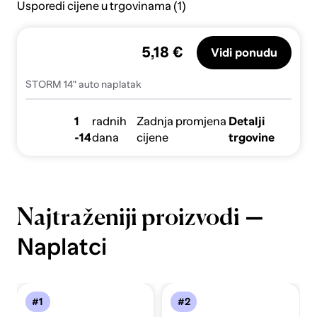
Usporedi cijene u trgovinama (1)
5,18 €
Vidi ponudu
STORM 14" auto naplatak
1
radnih
Zadnja promjena
Detalji
-14
dana
cijene
trgovine
—
Najtraženiji proizvodi
Naplatci
#1
#2