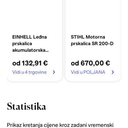
EINHELL Leđna
STIHL Motorna
prskalica
prskalica SR 200-D
akumulatorska
tlačna Li-solo GE-
od 132,91 €
od 670,00 €
WS 18/150
Vidi u 4 trgovine
Vidi u POLJANA
Statistika
Prikaz kretanja cijene kroz zadani vremenski