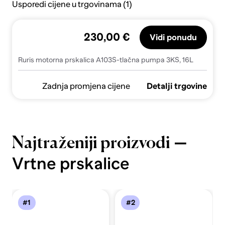
Usporedi cijene u trgovinama (1)
230,00 €
Vidi ponudu
Ruris motorna prskalica A103S-tlačna pumpa 3KS, 16L
Zadnja promjena cijene
Detalji trgovine
—
Najtraženiji proizvodi
Vrtne prskalice
#1
#2