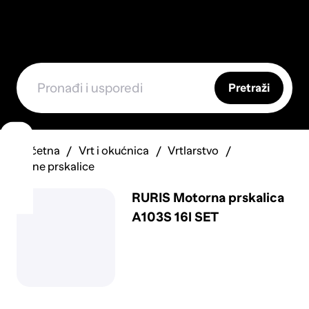
Pretraži
Početna
Vrt i okućnica
Vrtlarstvo
Vrtne prskalice
RURIS Motorna prskalica
A103S 16l SET