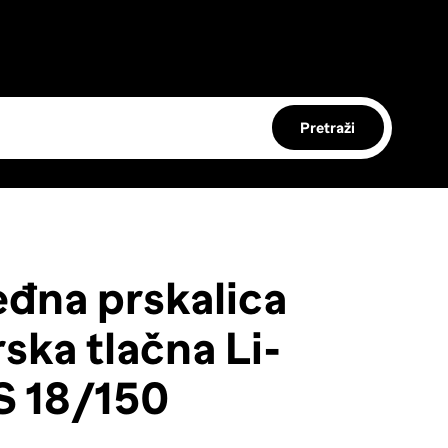
Pretraži
đna prskalica
ska tlačna Li-
S 18/150