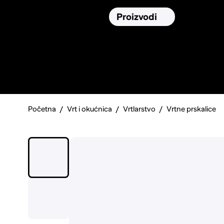
Osiguranja
Proizvodi
Namirnic
Pronađi, usporedi i donesi
najbolju
odluku o kupnji.
Početna
Vrt i okućnica
Vrtlarstvo
Vrtne prskalice