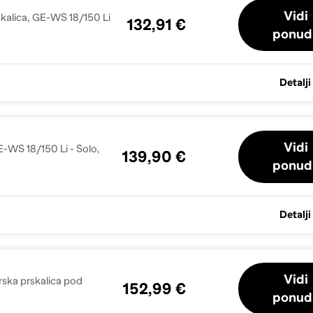
Vidi
kalica, GE-WS 18/150 Li
132,91 €
ponud
Detalji
Vidi
-WS 18/150 Li - Solo,
139,90 €
ponud
Detalji
Vidi
rska prskalica pod
152,99 €
ponud