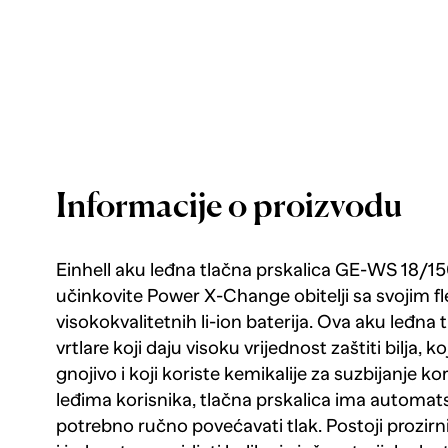
Informacije o proizvodu
Einhell aku leđna tlačna prskalica GE-WS 18/150
učinkovite Power X-Change obitelji sa svojim f
visokokvalitetnih li-ion baterija. Ova aku leđna 
vrtlare koji daju visoku vrijednost zaštiti bilja, 
gnojivo i koji koriste kemikalije za suzbijanje k
leđima korisnika, tlačna prskalica ima automa
potrebno ručno povećavati tlak. Postoji prozirn