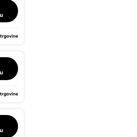
u
 trgovine
u
 trgovine
u