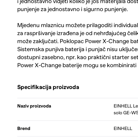
i jednostavno vidjeti koliko je još materijala dost
punjenje za jednostavno i sigurno punjenje.
Mjedenu mlaznicu možete prilagoditi individua
za raspršivanje izrađena je od nehrđajućeg čelik
može zaključati. Poklopac Power X-Change bater
Sistemska punjiva baterija i punjač nisu uključe
dostupni zasebno, npr. kao praktični starter set
Power X-Change baterije mogu se kombinirati 
Specifikacija proizvoda
Naziv proizvoda
EINHELL Leđ
solo GE-WS
Brend
EINHELL