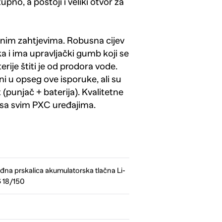
upno, a postoji i veliki otvor za
lnim zahtjevima. Robusna cijev
a i ima upravljački gumb koji se
ije štiti je od prodora vode.
ni u opseg ove isporuke, ali su
 (punjač + baterija). Kvalitetne
sa svim PXC uređajima.
na prskalica akumulatorska tlačna Li-
 18/150