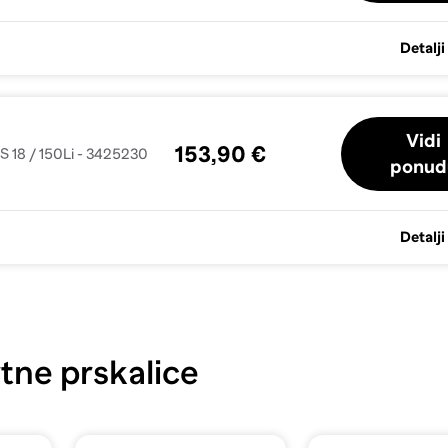
Detalji
Vidi
153,90 €
S 18 / 150Li - 3425230
ponud
Detalji
tne prskalice