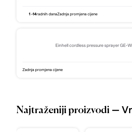
1 -14
radnih dana
Zadnja promjena cijene
Einhell cordless pressure sprayer GE-W
Zadnja promjena cijene
— Vr
Najtraženiji proizvodi