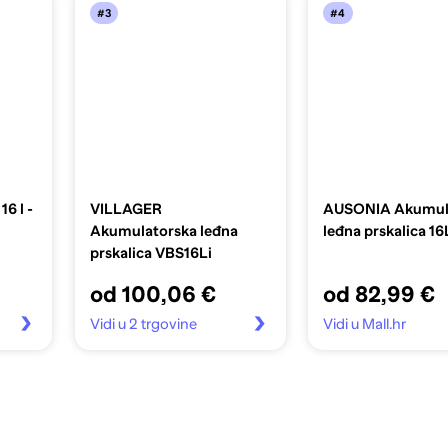
#3
#4
6 l -
VILLAGER
AUSONIA Akumul
Akumulatorska leđna
leđna prskalica 16
prskalica VBS16Li
od 100,06 €
od 82,99 €
Vidi u 2 trgovine
Vidi u Mall.hr