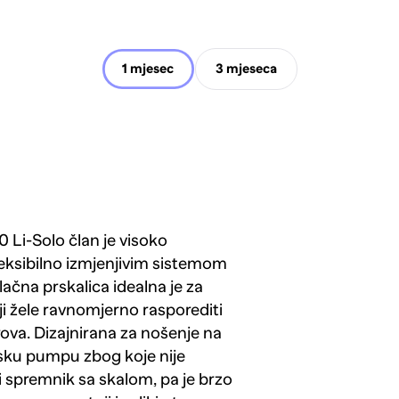
1 mjesec
3 mjeseca
 Li-Solo član je visoko
leksibilno izmjenjivim sistemom
tlačna prskalica idealna je za
koji žele ravnomjerno rasporediti
orova. Dizajnirana za nošenje na
tsku pumpu zbog koje nije
i spremnik sa skalom, pa je brzo