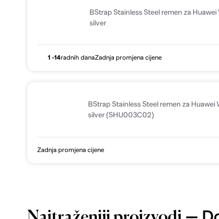
BStrap Stainless Steel remen za Huaw
silver
1 -14
radnih dana
Zadnja promjena cijene
BStrap Stainless Steel remen za Huaw
silver (SHU003C02)
Zadnja promjena cijene
— Do
Najtraženiji proizvodi