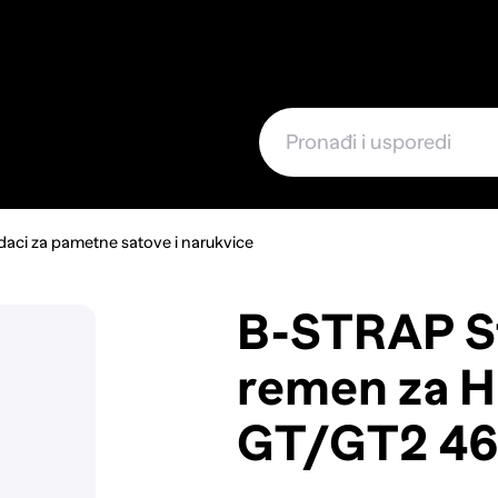
e
aci za pametne satove i narukvice
B-STRAP St
remen za 
GT/GT2 46