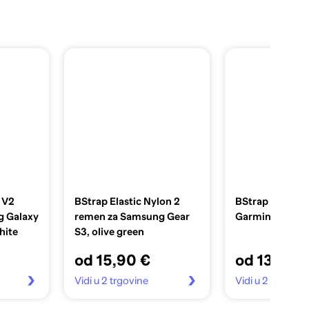
 V2
BStrap Elastic Nylon 2
BStrap Pattern
g Galaxy
remen za Samsung Gear
Garmin Venu 2,
hite
S3, olive green
od 15,90 €
od 13,90 
Vidi u 2 trgovine
Vidi u 2 trgovin