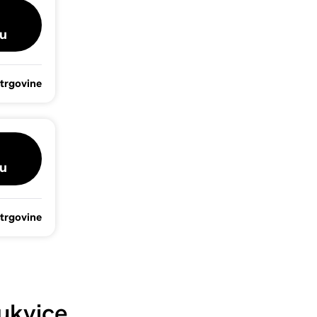
u
 trgovine
u
 trgovine
ukvice