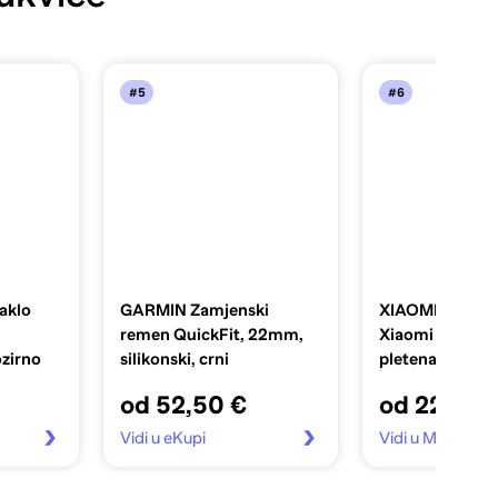
#5
#6
aklo
GARMIN Zamjenski
XIAOMI Narukvi
remen QuickFit, 22mm,
Xiaomi Smart B
zirno
silikonski, crni
pletena, žuta
od 52,50 €
od 22,00 
Vidi u eKupi
Vidi u Moj-toner