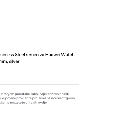
ainless Steel remen za Huawei Watch
m, silver
žuriranjem podataka. Iako uvijek težimo pružiti
e kupovine provjerite proizvod na internet trgovini
ijama možete je prijaviti
ovdje
.