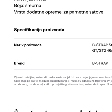
Boja: srebrna
Vrsta dodatne opreme: za pametne satove
Specifikacija proizvoda
Naziv proizvoda
B-STRAP St
GT/GT2 46m
Brend
B-STRAP
Cijene i detalji o proizvodima dolaze iz vanjskih izvora i mjenjaju se dnevnim a
najtočnije podatke, moguća su odstupanja ili razlike u odnosu na trgovinu. Prij
odabranog prodavatelja. Ako primjetite grešku u opisu proizvoda ili specifikac