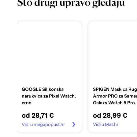
Što drugi upravo gledaju
GOOGLE Silikonska
SPIGEN Maskica Ru
narukvica za Pixel Watch,
Armor PRO za Sams
crno
Galaxy Watch 5 Pro
45mm, black ACS05
od 28,71 €
od 28,99 €
Vidi u megapopust.hr
Vidi u Mall.hr