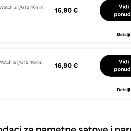
Vidi
ei Watch GT/GT2 46mm,
16,90 €
ponud
Detalji
Vidi
ei Watch GT/GT2 46mm,
16,90 €
ponud
Detalji
daci za pametne satove i nar