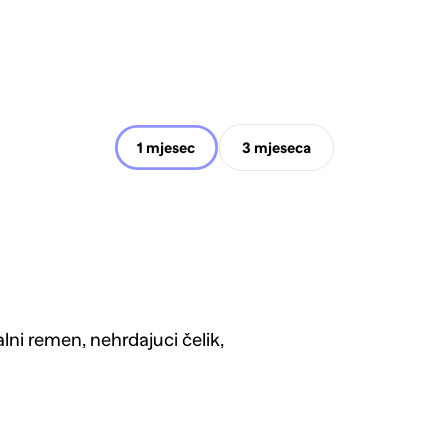
1 mjesec
3 mjeseca
 remen, nehrdajuci čelik,