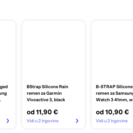
gged
BStrap Silicone Rain
B-STRAP Silicone
ung
remen za Garmin
remen za Samsun
Vivoactive 3, black
Watch 3 41mm, w
301
od 11,90 €
od 10,90 €
Vidi u 2 trgovine
Vidi u 2 trgovine