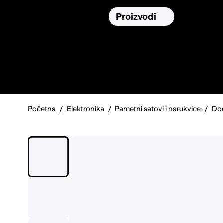
Osiguranja
Proizvodi
Namirnic
Pronađi, usporedi i donesi
najbolju
odluku o kupnji.
Početna
Elektronika
Pametni satovi i narukvice
Dod