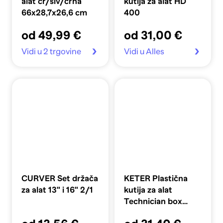
alat cr/siv/crna
kutija za alat HD
66x28,7x26,6 cm
400
od 49,99 €
od 31,00 €
Vidi u 2 trgovine
Vidi u Alles
CURVER Set držača
KETER Plastična
za alat 13" i 16" 2/1
kutija za alat
Technician box
48x18x38 cm