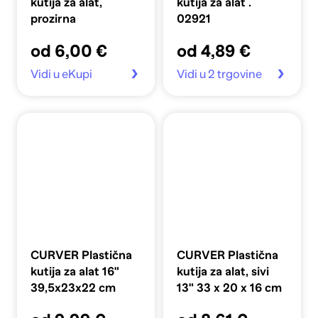
kutija za alat,
kutija za alat .
prozirna
02921
od 6,00 €
od 4,89 €
Vidi u eKupi
Vidi u 2 trgovine
CURVER Plastična
CURVER Plastična
kutija za alat 16"
kutija za alat, sivi
39,5x23x22 cm
13" 33 x 20 x 16 cm