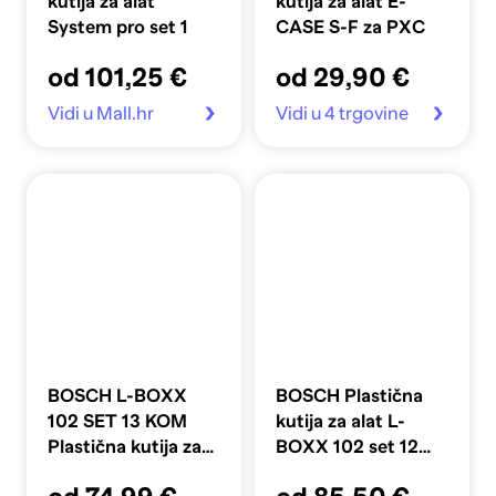
kutija za alat
kutija za alat E-
System pro set 1
CASE S-F za PXC
od 101,25 €
od 29,90 €
Vidi u Mall.hr
Vidi u 4 trgovine
BOSCH L-BOXX
BOSCH Plastična
102 SET 13 KOM
kutija za alat L-
Plastična kutija za
BOXX 102 set 12
alat
kom.