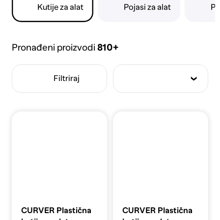
i stacionarna rješenja za radionice, domove i
Kutije za alat
Pojasi za alat
Po
profesionalce.
Pronađeni proizvodi
810+
Filtriraj
CURVER Plastična
CURVER Plastična