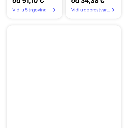
od 51,10 €
od 34,38 €
Vidi u 5 trgovina
Vidi u dobrestvari.hr