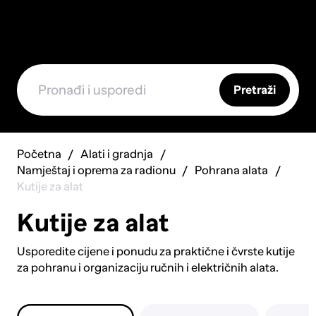
Pretraži
Početna
Alati i gradnja
Namještaj i oprema za radionu
Pohrana alata
Kutije za alat
Kutije za alat
Usporedite cijene i ponudu za praktične i čvrste kutije
za pohranu i organizaciju ručnih i električnih alata.
Istražite različite modele kutija za alat s pretincima,
teleskopskim ručkama i kotačima. Otkrijte prijenosna