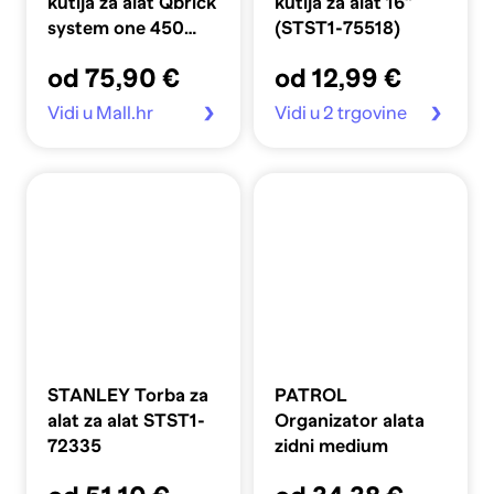
kutija za alat Qbrick
kutija za alat 16"
system one 450
(STST1-75518)
profi
od 75,90 €
od 12,99 €
Vidi u Mall.hr
Vidi u 2 trgovine
STANLEY Torba za
PATROL
alat za alat STST1-
Organizator alata
72335
zidni medium