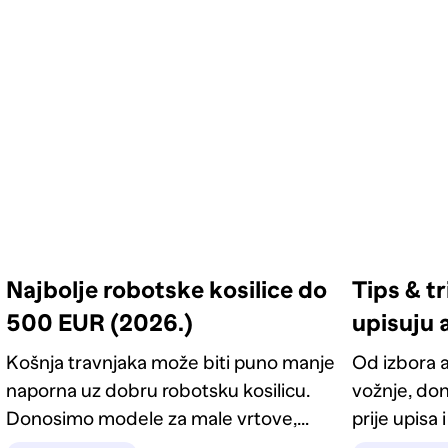
Najbolje robotske kosilice do
Tips & tr
500 EUR (2026.)
upisuju 
Košnja travnjaka može biti puno manje
Od izbora 
naporna uz dobru robotsku kosilicu.
vožnje, don
Donosimo modele za male vrtove,
prije upisa
okućnice i pametnije održavanje trave.