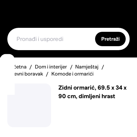
Pretraži
Početna
Dom i interijer
Namještaj
Dnevni boravak
Komode i ormarići
Zidni ormarić, 69.5 x 34 x
90 cm, dimljeni hrast