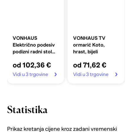
VONHAUS
VONHAUS TV
Električno podesiv
ormarić Koto,
podizni radni stol
hrast, bijeli
100 x 60 cm s USB-
od 102,36 €
od 71,62 €
C priključkom za
punjenje, crni
Vidi u 3 trgovine
Vidi u 3 trgovine
Statistika
Prikaz kretanja cijene kroz zadani vremenski