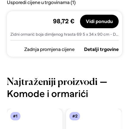
Usporedi cijene u trgovinama (1)
98,72 €
Vidi ponudu
Zidni ormarić boja dimljenog hrasta 69 5 x 34 x 90 cm - Dimljeni hrast 1
Zadnja promjena cijene
Detalji trgovine
—
Najtraženiji proizvodi
Komode i ormarići
#1
#2