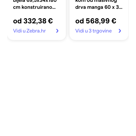
bijela 69,5x34x180
kom od masivnog
cm konstruirano
drva manga 60 x 33
drvo
x 75 cm
od 332,38 €
od 568,99 €
Vidi u Zebra.hr
Vidi u 3 trgovine