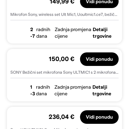
149,99 €
Vidi ponudu
Mikrofon Sony, wireless set Ult Mic1, Uoultmic1.ce7, bežični, crni
2
radnih
Zadnja promjena
Detalji
-7
dana
cijene
trgovine
150,00 €
Vidi ponudu
SONY Bežični set mikrofona Sony ULTMIC1 s 2 mikrofona i prijemnikom, (21952347)
1
radnih
Zadnja promjena
Detalji
-3
dana
cijene
trgovine
236,04 €
Vidi ponudu