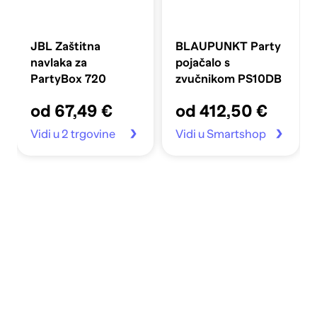
JBL Zaštitna
BLAUPUNKT Party
navlaka za
pojačalo s
PartyBox 720
zvučnikom PS10DB
od 67,49 €
od 412,50 €
Vidi u 2 trgovine
Vidi u Smartshop