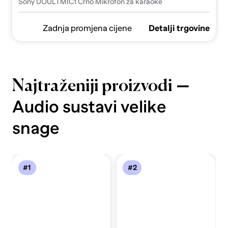
Sony UOULTMIC1 Crno Mikrofon za karaoke
Zadnja promjena cijene
Detalji trgovine
—
Najtraženiji proizvodi
Audio sustavi velike
snage
#1
#2