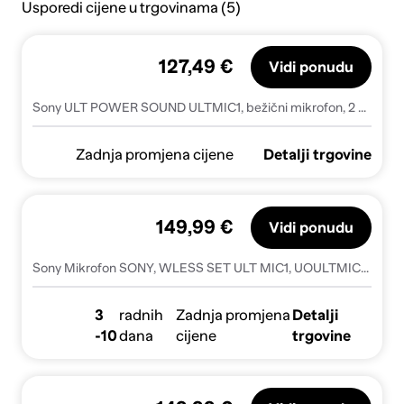
Usporedi cijene u trgovinama (5)
127,49 €
Vidi ponudu
Sony ULT POWER SOUND ULTMIC1, bežični mikrofon, 2 kom (UOULTMIC1.CE7)
Zadnja promjena cijene
Detalji trgovine
149,99 €
Vidi ponudu
Sony Mikrofon SONY, WLESS SET ULT MIC1, UOULTMIC1.CE7, Bežični, Black
3
radnih
Zadnja promjena
Detalji
-10
dana
cijene
trgovine