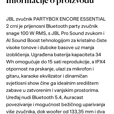
Informacije o proizvodu
JBL zvučnik PARTYBOX ENCORE ESSENTIAL
2 crni je prijenosni Bluetooth party zvučnik
snage 100 W RMS, s JBL Pro Sound zvukom i
AI Sound Boost tehnologijom za kristalno čiste
visoke tonove i duboke basove uz manja
izobličenja. Ugrađena baterija kapaciteta 34
Wh omogućuje do 15 sati reprodukcije, a IPX4
otpornost na prskanje, ulazi za mikrofon i
gitaru, karaoke ekvilizator i dinamičan
svjetlosni show čine ga idealnim središtem
zabave u zatvorenim i vanjskim prostorima.
Uređaj nudi Bluetooth 5.4, Auracast
povezivanje i mogućnost bežičnog uparivanja
više zvučnika, dok woofer od 133,35 mm i dva