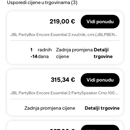
Usporedi cijene u trgovinama (3)
219,00 €
Vidi ponudu
JBL PartyBox Encore Essential 2 zvučnik, crni (JBLPBENCOREESS2EP)
1
radnih
Zadnja promjena
Detalji
-14
dana
cijene
trgovine
315,34 €
Vidi ponudu
JBL PartyBox Encore Essential 2 PartySpeaker Crno 100 W
Zadnja promjena cijene
Detalji trgovine