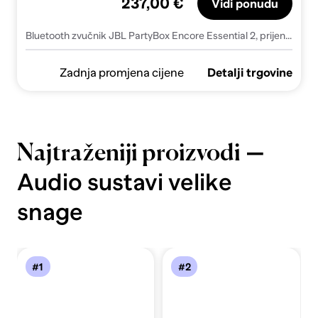
237,00 €
Vidi ponudu
Bluetooth zvučnik JBL PartyBox Encore Essential 2, prijenosni, 100W, BT, RGB
Zadnja promjena cijene
Detalji trgovine
—
Najtraženiji proizvodi
Audio sustavi velike
snage
#1
#2