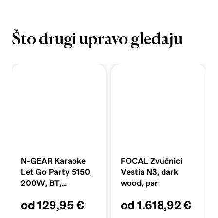
Što drugi upravo gledaju
N-GEAR Karaoke
FOCAL Zvučnici
Let Go Party 5150,
Vestia N3, dark
200W, BT,
wood, par
discoLED, 1x bežični
od 129,95 €
od 1.618,92 €
mikrofon, crni