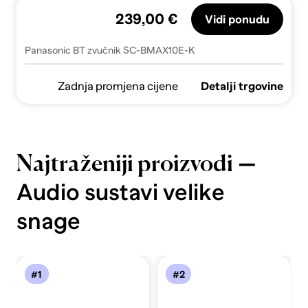
239,00 €
Vidi ponudu
Panasonic BT zvučnik SC-BMAX10E-K
Zadnja promjena cijene
Detalji trgovine
—
Najtraženiji proizvodi
Audio sustavi velike
snage
#1
#2