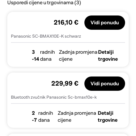
Usporedi cijene u trgovinama (3)
216,10 €
Vidi ponudu
Panasonic SC-BMAX10E-K schwarz
3
radnih
Zadnja promjena
Detalji
-14
dana
cijene
trgovine
229,99 €
Vidi ponudu
Bluetooth zvučnik Panasonic Sc-bmax10e-k
2
radnih
Zadnja promjena
Detalji
-7
dana
cijene
trgovine