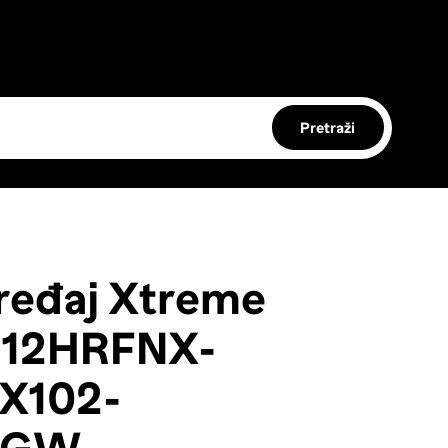
Pretraži
ređaj Xtreme
-12HRFNX-
102-