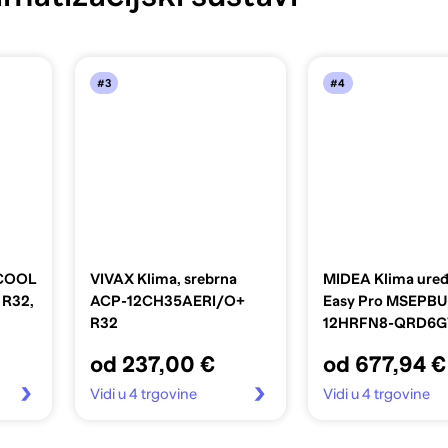
#3
#4
 COOL
VIVAX Klima, srebrna
MIDEA Klima uređa
 R32,
ACP-12CH35AERI/O+
Easy Pro MSEPBU
R32
12HRFN8-QRD6
MOX330-12HFN8
od 237,00 €
od 677,94 €
QRD6GW(GA), 3,
Vidi u 4 trgovine
Vidi u 4 trgovine