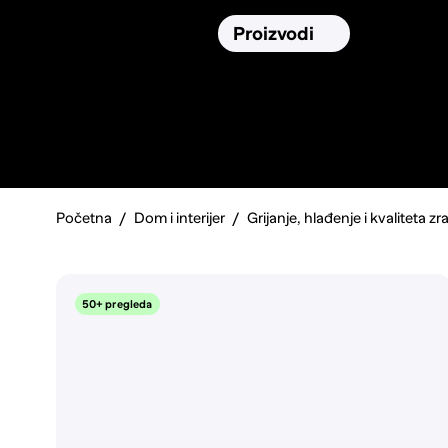
Osiguranja
Proizvodi
Namirnic
Pronađi, usporedi i donesi
najbolju
odluku o kupnji.
Početna
Dom i interijer
Grijanje, hlađenje i kvaliteta zr
50+ pregleda