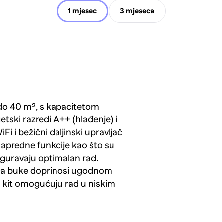
1 mjesec
3 mjeseca
 do 40 m², s kapacitetom
etski razredi A++ (hlađenje) i
i i bežični daljinski upravljač
napredne funkcije kao što su
iguravaju optimalan rad.
zina buke doprinosi ugodnom
t kit omogućuju rad u niskim