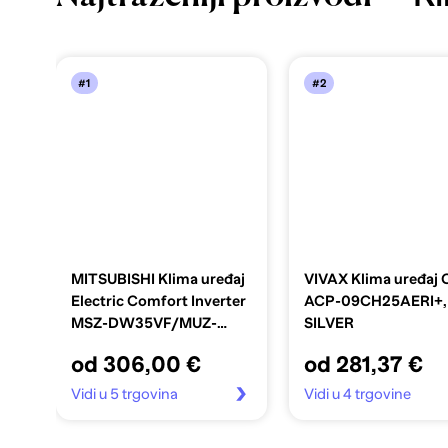
#1
#2
MITSUBISHI Klima uređaj
VIVAX Klima uređaj
Electric Comfort Inverter
ACP-09CH25AERI+,
MSZ-DW35VF/MUZ-
SILVER
DW35VF, 3,4 kW
od 306,00 €
od 281,37 €
Vidi u 5 trgovina
Vidi u 4 trgovine