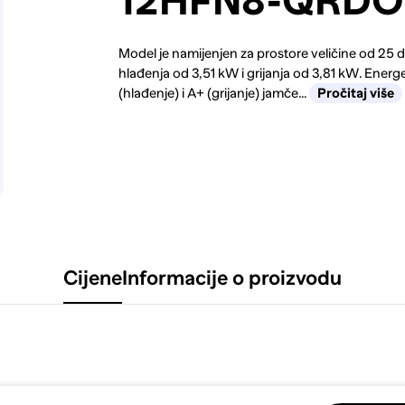
12HFN8-QRD
Model je namijenjen za prostore veličine od 25 
hlađenja od 3,51 kW i grijanja od 3,81 kW. Energ
(hlađenje) i A+ (grijanje) jamče...
Pročitaj više
Cijene
Informacije o proizvodu