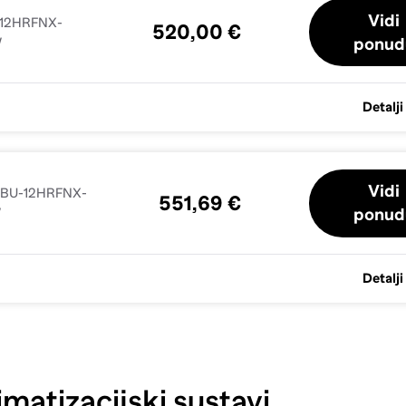
Vidi
12HRFNX-
520,00 €
ponud
W
Detalji
Vidi
GBU-12HRFNX-
551,69 €
ponud
W
Detalji
matizacijski sustavi