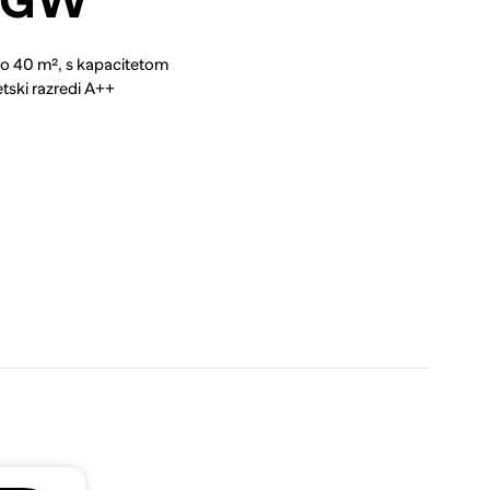
OGW
do 40 m², s kapacitetom
etski razredi A++