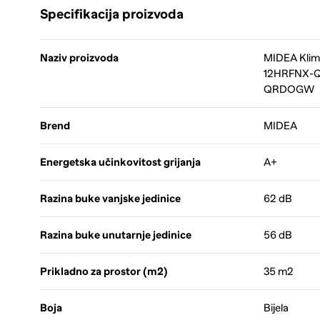
Specifikacija proizvoda
Naziv proizvoda
MIDEA Klim
12HRFNX-
QRDOGW
Brend
MIDEA
Energetska učinkovitost grijanja
A+
Razina buke vanjske jedinice
62 dB
Razina buke unutarnje jedinice
56 dB
Prikladno za prostor (m2)
35 m2
Boja
Bijela