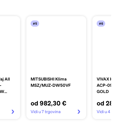
#5
#6
j All
MITSUBISHI Klima
VIVAX Klima u
-
MSZ/MUZ-DW50VF
ACP-09CH25AE
GW
GOLD
-
od 982,30 €
od 281,37
5 kW
Vidi u 7 trgovina
Vidi u 4 trgovin