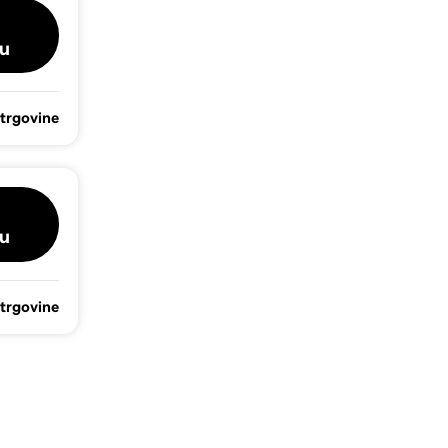
u
 trgovine
u
 trgovine