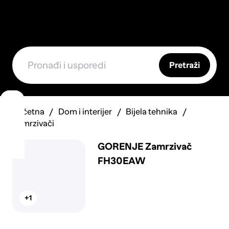
Pretraži
Početna
Dom i interijer
Bijela tehnika
Zamrzivači
GORENJE Zamrzivač
FH30EAW
+1