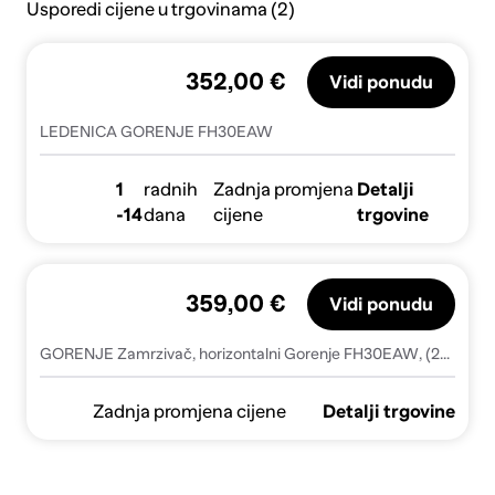
Usporedi cijene u trgovinama (2)
352,00 €
Vidi ponudu
LEDENICA GORENJE FH30EAW
1
radnih
Zadnja promjena
Detalji
-14
dana
cijene
trgovine
359,00 €
Vidi ponudu
GORENJE Zamrzivač, horizontalni Gorenje FH30EAW, (20708714)
Zadnja promjena cijene
Detalji trgovine