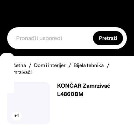
Pretraži
Početna
Dom i interijer
Bijela tehnika
Zamrzivači
KONČAR Zamrzivač
L4860BM
+1