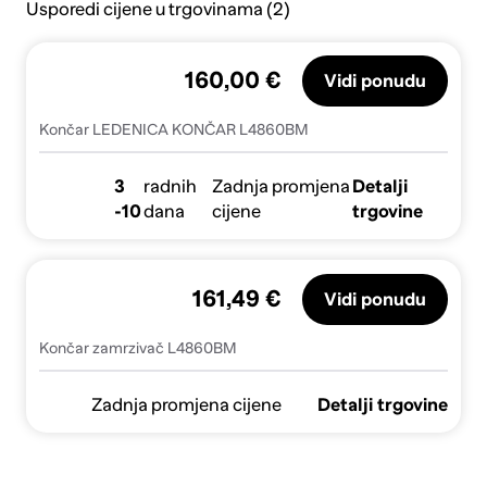
Usporedi cijene u trgovinama (2)
160,00 €
Vidi ponudu
Končar LEDENICA KONČAR L4860BM
3
radnih
Zadnja promjena
Detalji
-10
dana
cijene
trgovine
161,49 €
Vidi ponudu
Končar zamrzivač L4860BM
Zadnja promjena cijene
Detalji trgovine