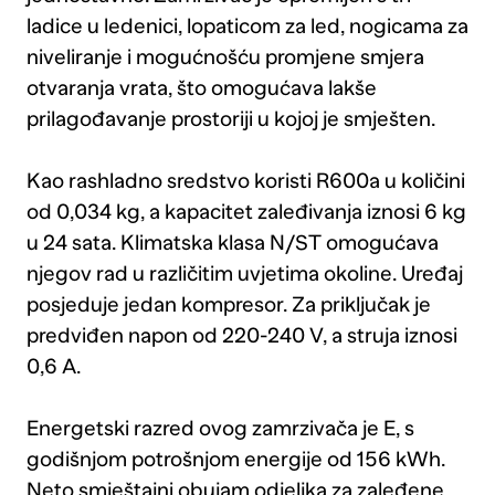
ladice u ledenici, lopaticom za led, nogicama za
niveliranje i mogućnošću promjene smjera
otvaranja vrata, što omogućava lakše
prilagođavanje prostoriji u kojoj je smješten.
Kao rashladno sredstvo koristi R600a u količini
od 0,034 kg, a kapacitet zaleđivanja iznosi 6 kg
u 24 sata. Klimatska klasa N/ST omogućava
njegov rad u različitim uvjetima okoline. Uređaj
posjeduje jedan kompresor. Za priključak je
predviđen napon od 220-240 V, a struja iznosi
0,6 A.
Energetski razred ovog zamrzivača je E, s
godišnjom potrošnjom energije od 156 kWh.
Neto smještajni obujam odjeljka za zaleđene