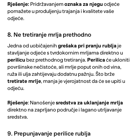
Rješenje:
Pridržavanjem
oznaka za njegu
odjeće
pomažete u produljenju trajanja i kvalitete vaše
odjeće.
8. Ne tretiranje mrlja prethodno
Jedna od uobičajenih
grešaka pri pranju rublja
je
stavljanje odjeće s tvrdokornim mrljama direktno u
perilicu
bez prethodnog tretiranja.
Perilica
će ukloniti
površinske nečistoće, ali mrlje poput onih od vina,
ruža ili ulja zahtijevaju dodatnu pažnju. Što brže
tretirate mrlje
, manja je vjerojatnost da će se upiti u
odjeću.
Rješenje
: Nanošenje
sredstva za uklanjanje mrlja
direktno na zaprljano područje i lagano utrljavanje
sredstva.
9. Prepunjavanje perilice rublja