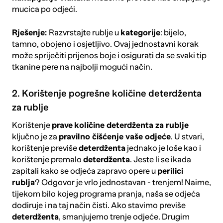
mucica po odjeći.
Rješenje:
Razvrstajte rublje u
kategorije
: bijelo,
tamno, obojeno i osjetljivo. Ovaj jednostavni korak
može spriječiti prijenos boje i osigurati da se svaki tip
tkanine pere na najbolji mogući način.
2. Korištenje pogrešne količine deterdženta
za rublje
Korištenje
prave
količine
deterdženta za rublje
ključno je za
pravilno čišćenje vaše odjeće
. U stvari,
korištenje previše
deterdženta
jednako je loše kao i
korištenje premalo
deterdženta
. Jeste li se ikada
zapitali kako se odjeća zapravo opere u
perilici
rublja
? Odgovor je vrlo jednostavan - trenjem! Naime,
tijekom bilo kojeg programa pranja, naša se odjeća
dodiruje i na taj način čisti. Ako stavimo previše
deterdženta
, smanjujemo trenje odjeće. Drugim