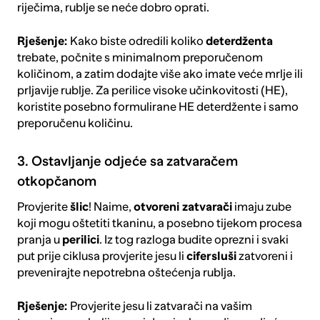
riječima, rublje se neće dobro oprati.
Rješenje:
Kako biste odredili koliko
deterdženta
trebate, počnite s minimalnom preporučenom
količinom, a zatim dodajte više ako imate veće mrlje ili
prljavije rublje. Za perilice visoke učinkovitosti (HE),
koristite posebno formulirane HE deterdžente i samo
preporučenu količinu.
3. Ostavljanje odjeće sa zatvaračem
otkopčanom
Provjerite
šlic
! Naime,
otvoreni zatvarači
imaju zube
koji mogu oštetiti tkaninu, a posebno tijekom procesa
pranja u
perilici
. Iz tog razloga budite oprezni i svaki
put prije ciklusa provjerite jesu li
cifersluši
zatvoreni i
prevenirajte nepotrebna oštećenja rublja.
Rješenje:
Provjerite jesu li zatvarači na vašim