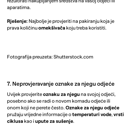
rezultirati nakupljanjem sredstva na vašoj odjeći ili
aparatima.
Rješenje:
Najbolje je provjeriti na pakiranju koja je
prava količinu
omekšivača
koju treba koristiti.
Fotografija preuzeta: Shutterstock.com
7. Neprovjeravanje oznake za njegu odjeće
Uvijek provjerite
oznaku za njegu
na svojoj odjeći,
posebno ako se radi o novom komadu odjeće ili
onom koji ne perete često.
Oznake za njegu odjeće
pružaju vrijedne informacije o
temperaturi vode
,
vrsti
ciklusa
kao i
upute za sušenje
.