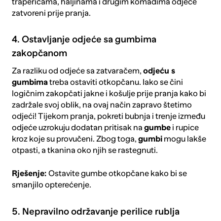
trapericama, haljinama i drugim komadima odjeće
zatvoreni prije pranja.
4. Ostavljanje odjeće sa gumbima
zakopčanom
Za razliku od odjeće sa zatvaračem,
odjeću s
gumbima
treba ostaviti otkopčanu. Iako se čini
logičnim zakopčati jakne i košulje prije pranja kako bi
zadržale svoj oblik, na ovaj način zapravo štetimo
odjeći! Tijekom pranja, pokreti bubnja i trenje između
odjeće uzrokuju dodatan pritisak na
gumbe
i rupice
kroz koje su provučeni. Zbog toga,
gumbi
mogu lakše
otpasti, a tkanina oko njih se rastegnuti.
Rješenje:
Ostavite gumbe otkopčane kako bi se
smanjilo opterećenje.
5. Nepravilno održavanje perilice rublja