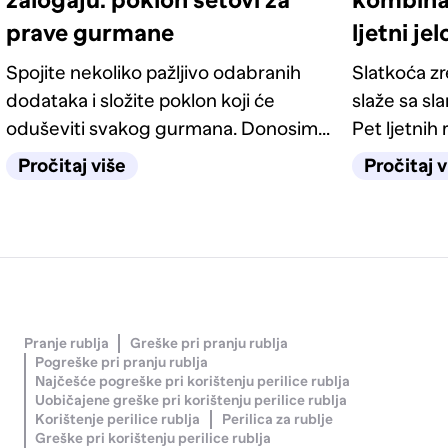
prave gurmane
ljetni je
Spojite nekoliko pažljivo odabranih
Slatkoća z
dodataka i složite poklon koji će
slaže sa sl
oduševiti svakog gurmana. Donosimo
Pet ljetnih 
četiri odlične ideje.
kategorije 
Pročitaj više
Pročitaj v
Pranje rublja
Greške pri pranju rublja
Pogreške pri pranju rublja
Najčešće pogreške pri korištenju perilice rublja
Uobičajene greške pri korištenju perilice rublja
Korištenje perilice rublja
Perilica za rublje
Greške pri korištenju perilice rublja