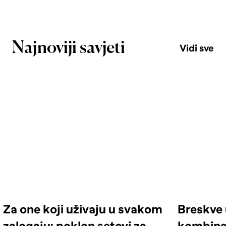
Najnoviji savjeti
Vidi sve
Za one koji uživaju u svakom
Breskve 
zalogaju: poklon setovi za
kombinac