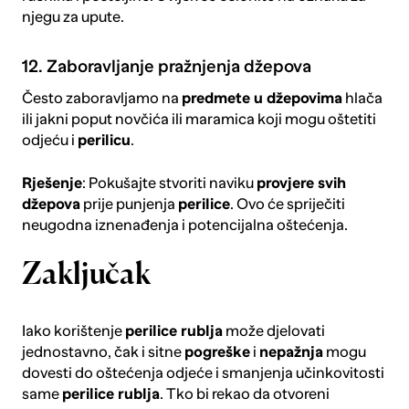
njegu za upute.
12. Zaboravljanje pražnjenja džepova
Često zaboravljamo na
predmete u džepovima
hlača
ili jakni poput novčića ili maramica koji mogu oštetiti
odjeću i
perilicu
.
Rješenje
: Pokušajte stvoriti naviku
provjere svih
džepova
prije punjenja
perilice
. Ovo će spriječiti
neugodna iznenađenja i potencijalna oštećenja.
Zaključak
Iako korištenje
perilice rublja
može djelovati
jednostavno, čak i sitne
pogreške
i
nepažnja
mogu
dovesti do oštećenja odjeće i smanjenja učinkovitosti
same
perilice rublja
. Tko bi rekao da otvoreni