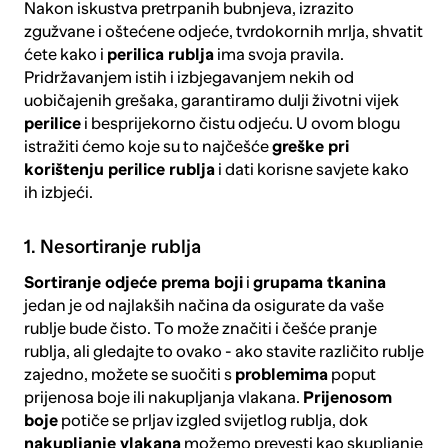
Nakon iskustva pretrpanih bubnjeva, izrazito
zgužvane i oštećene odjeće, tvrdokornih mrlja, shvatit
ćete kako i
perilica rublja
ima svoja pravila.
Pridržavanjem istih i izbjegavanjem nekih od
uobičajenih grešaka, garantiramo dulji životni vijek
perilice
i besprijekorno čistu odjeću. U ovom blogu
istražiti ćemo koje su to najčešće
greške pri
korištenju perilice rublja
i dati korisne savjete kako
ih izbjeći.
1. Nesortiranje rublja
Sortiranje odjeće prema boji
i
grupama tkanina
jedan je od najlakših načina da osigurate da vaše
rublje bude čisto. To može značiti i češće pranje
rublja, ali gledajte to ovako - ako stavite različito rublje
zajedno, možete se suočiti s
problemima
poput
prijenosa boje ili nakupljanja vlakana.
Prijenosom
boje
potiče se prljav izgled svijetlog rublja, dok
nakupljanje vlakana
možemo prevesti kao skupljanje