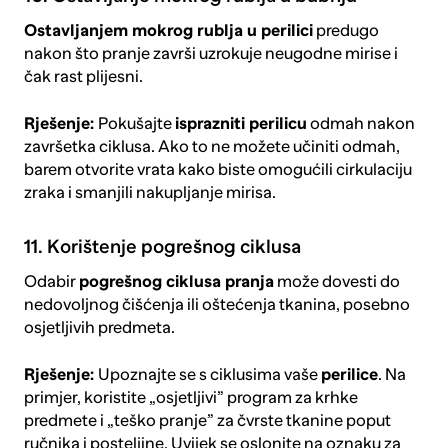
Ostavljanjem mokrog rublja u perilici
predugo
nakon što pranje završi uzrokuje neugodne mirise i
čak rast plijesni.
Rješenje:
Pokušajte
isprazniti
perilicu
odmah nakon
završetka ciklusa. Ako to ne možete učiniti odmah,
barem otvorite vrata kako biste omogućili cirkulaciju
zraka i smanjili nakupljanje mirisa.
11. Korištenje pogrešnog ciklusa
Odabir
pogrešnog ciklusa pranja
može dovesti do
nedovoljnog čišćenja ili oštećenja tkanina, posebno
osjetljivih predmeta.
Rješenje:
Upoznajte se s ciklusima vaše
perilice
. Na
primjer, koristite „osjetljivi” program za krhke
predmete i „teško pranje” za čvrste tkanine poput
ručnika i posteljine. Uvijek se oslonite na oznaku za