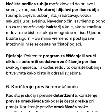
Nečista
perilica rublja
može dovesti do prljave i
smrdljive odjeće.
Unutarnji dijelovi
perilice rublja
(pumpa, crijeva, bubanj, itd.) zadržavaju vodu i
sakupljaju prljavštinu. Navedeno čini savršeno plodno
tlo za razmnožavanje
bakterija
koje, ako se mašina
redovito ne čisti, uzrokuju neugodne mirise. U jedno
budite sigurni - ovi mirisi vremenom postaju sve
intezivniji i više se osjete na 'čistoj' odjeći.
Rješenje:
Pokrenite
program za čišćenje
ili
vrući
ciklus s octom
ili
sredstvom za čišćenje perilica
svakog mjeseca. Također, redovito obrišite bubanj i
brtve vrata kako biste ih održali svježima.
6. Korištenje previše omekšivača
Kao što je slučaj s previše
deterdženta
, korištenje
previše omekšivača
također je česta
greška
pri
pranju. Korištenje previše
omekšivača
može