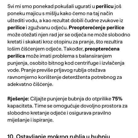
Svi mi smo ponekad pokušali ugurati u
perilicu
još
poneku majicu s mišlju kako ćemo na taj način
uštediti vodu, a kao rezultat dobili čudne zvukove iz
perilice
i zgužvanu odjeću.
Preopterećenje perilice
može otežati njen rad jer se odjeća ne može slobodno
kretati i skakati kroz otopinu za pranje, što rezultira
lošim čišćenjem odjeće. Također,
preopterećena
perilica
može imati problema s balansiranjem
punjenja, osobito bitnog kod centrifuge i izvlačenja
vode. Pranje previše prljavog rublja otežava
ravnomjerno korištenje deterdženta potrebnog za
adekvatno čišćenje.
Rješenje:
Ciljajte punjenje bubnja do otprilike
75%
kapaciteta. Time se omogućuje dovoljno prostora za
slobodno kretanje odjeće i osigurava pravilno
miješanje i ispiranje.
10. Ostavljanje mokrog rublja u bubnju