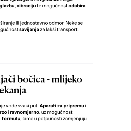
glazbu
,
vibraciju
te mogućnost
odabira
širanje ili jednostavno odmor. Neke se
mogućnost
savijanja
za lakši transport.
jači bočica - mlijeko
čekanja
je vode svaki put.
Aparati za pripremu
i
rzo
i
ravnomjerno
, uz mogućnost
u formulu
, čime u potpunosti zamjenjuju