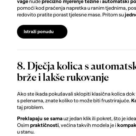
vage
nude
precizno mjerenje težine
i
automatski po
pomoći kod praćenja napretka u ranim tjednima, pos
redovito pratite porast tjelesne mase. Pritom su
jedn
Istraži ponudu
8. Dječja kolica s automats
brže i lakše rukovanje
Ako ste ikada pokušavali sklopiti klasična kolica dok 
s pelenama, znate koliko to može biti frustrirajuće.
K
taj problem.
Preklapaju se sama
uz jedan klik ili pokret, što je id
Osim
praktičnosti
, većina takvih modela je i
kompak
u stanu.