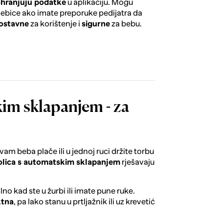
hranjuju podatke
u aplikaciju. Mogu
ebice ako imate preporuke pedijatra da
ostavne
za korištenje i
sigurne
za bebu.
kim sklapanjem - za
vam beba plače ili u jednoj ruci držite torbu
olica s automatskim sklapanjem
rješavaju
ealno kad ste u žurbi ili imate pune ruke.
tna
, pa lako stanu u prtljažnik ili uz krevetić