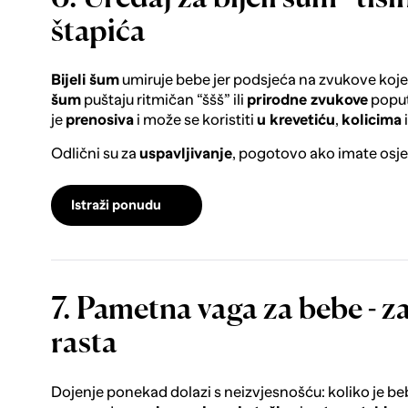
štapića
Bijeli šum
umiruje bebe jer podsjeća na zvukove koje 
šum
puštaju ritmičan “ššš” ili
prirodne zvukove
poput 
je
prenosiva
i može se koristiti
u krevetiću
,
kolicima
i
Odlični su za
uspavljivanje
, pogotovo ako imate osjet
Istraži ponudu
7. Pametna vaga za bebe - z
rasta
Dojenje ponekad dolazi s neizvjesnošću: koliko je be