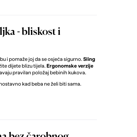
jka - bliskost i
bu i pomaže joj da se osjeća sigurno.
Sling
te dijete blizu tijela.
Ergonomske verzije
avaju pravilan položaj bebinih kukova.
ednostavno kad beba ne želi biti sama.
šina bez čarobnog