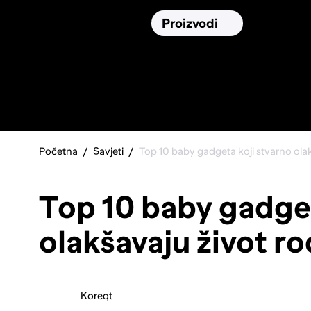
Osiguranja
Proizvodi
Namirnic
Pronađi, usporedi i donesi
najbolju
odluku o kupnji.
Početna
Savjeti
Top 10 baby gadgeta koji stvarno olak
Top 10 baby gadget
olakšavaju život ro
Koreqt