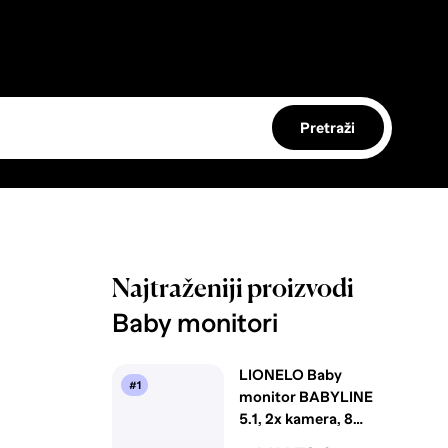
Pretraži
Najtraženiji proizvodi
Baby monitori
LIONELO Baby
#1
monitor BABYLINE
5.1, 2x kamera, 8
uspavanki, domet do