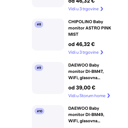
od 46,32 €
Vidi u 3 trgovine
CHIPOLINO Baby
#8
monitor ASTRO PINK
MIST
od 46,32 €
Vidi u 3 trgovine
DAEWOO Baby
#9
monitor DI-BM47,
WiFi, glasovna
aktivacija,
od 39,00 €
temperatura, do
Vidi u Storum home
300m
DAEWOO Baby
#10
monitor DI-BM49,
WiFi, glasovna
aktivacija,