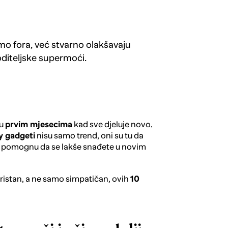
mo fora, već stvarno olakšavaju
oditeljske supermoći.
 u
prvim mjesecima
kad sve djeluje novo,
y gadgeti
nisu samo trend, oni su tu da
i pomognu da se lakše snađete u novim
 koristan, a ne samo simpatičan, ovih
10