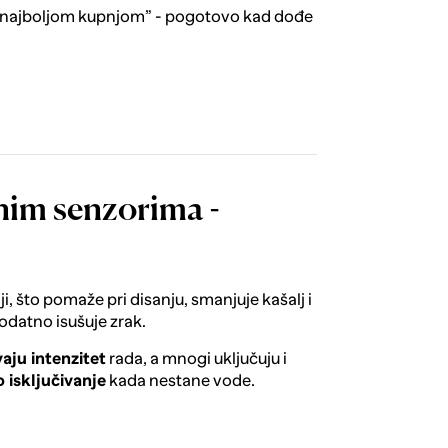
ju “najboljom kupnjom” - pogotovo kad dođe
nim senzorima -
ji, što pomaže pri disanju, smanjuje kašalj i
odatno isušuje zrak.
aju intenzitet
rada, a mnogi uključuju i
 isključivanje
kada nestane vode.