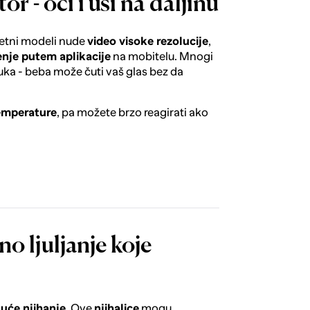
r - oči i uši na daljinu
etni modeli nude
video visoke rezolucije
,
nje putem aplikacije
na mobitelu. Mnogi
ka - beba može čuti vaš glas bez da
emperature
, pa možete brzo reagirati ako
no ljuljanje koje
uće njihanje
. Ove
njihalice
mogu