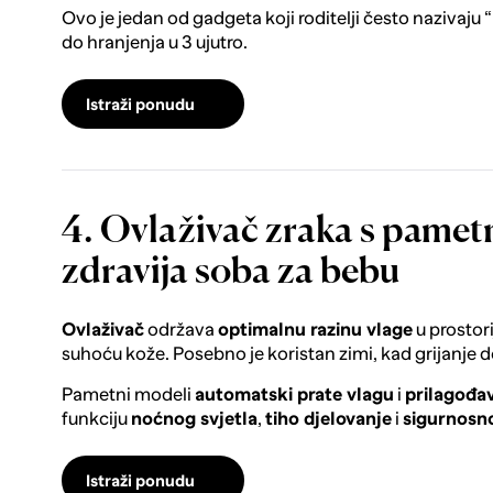
Ovo je jedan od gadgeta koji roditelji često naziva
do hranjenja u 3 ujutro.
Istraži ponudu
4. Ovlaživač zraka s pamet
zdravija soba za bebu
Ovlaživač
održava
optimalnu razinu vlage
u prostori
suhoću kože. Posebno je koristan zimi, kad grijanje d
Pametni modeli
automatski prate vlagu
i
prilagođav
funkciju
noćnog svjetla
,
tiho djelovanje
i
sigurnosno
Istraži ponudu