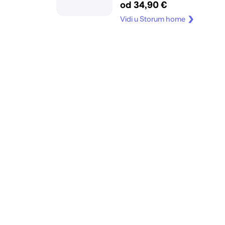
od 34,90 €
temperatura, do
Vidi u Storum home
300m