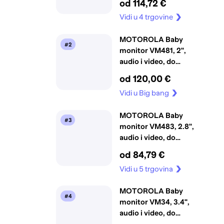
od 114,72 €
300m
Vidi u 4 trgovine
MOTOROLA Baby
#2
monitor VM481, 2",
audio i video, do
300m
od 120,00 €
Vidi u Big bang
MOTOROLA Baby
#3
monitor VM483, 2.8",
audio i video, do
300m
od 84,79 €
Vidi u 5 trgovina
MOTOROLA Baby
#4
monitor VM34, 3.4",
audio i video, do