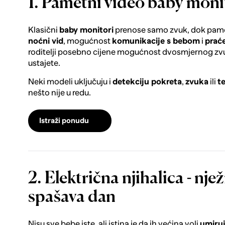
1. Pametni video baby monito
Klasični
baby monitori
prenose samo zvuk, dok pam
noćni vid
, mogućnost
komunikacije s bebom
i
praće
roditelji posebno cijene mogućnost dvosmjernog zvu
ustajete.
Neki modeli uključuju i
detekciju pokreta
,
zvuka
ili
t
nešto nije u redu.
Istraži ponudu
2. Električna njihalica - njež
spašava dan
Nisu sve bebe iste, ali istina je da ih većina voli
umiruj