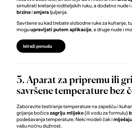
simulirati kretanje roditeljskih ruku, a dodatno nude i
brzine
i
smjera
ljuljanja.
Savršene su kad trebate slobodne ruke za kuhanje, tu
mogu
upravljati putem aplikacije
, a druge nude i 
Istraži ponudu
3. Aparat za pripremu ili gri
savršene temperature bez 
Zaboravite testiranje temperature na zapešću i kuhan
grijanje bočica
zagriju mlijeko
(ili vodu za formulu)
b
podešavanja temperature. Neki modeli čak i
miješaj
vašu noćnu dužnost.