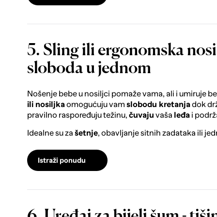
5. Sling ili ergonomska nosil
sloboda u jednom
Nošenje bebe u nosiljci pomaže vama, ali i umiruje be
ili nosiljka
omogućuju vam
slobodu kretanja
dok drži
pravilno raspoređuju težinu,
čuvaju
vaša
leđa
i podrž
Idealne su za
šetnje
, obavljanje sitnih zadataka ili j
Istraži ponudu
6. Uređaj za bijeli šum - ti