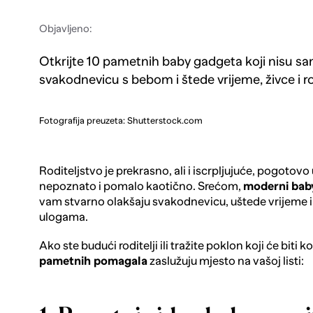
Objavljeno:
Otkrijte 10 pametnih baby gadgeta koji nisu sa
svakodnevicu s bebom i štede vrijeme, živce i r
Fotografija preuzeta: Shutterstock.com
Roditeljstvo je prekrasno, ali i iscrpljujuće, pogotovo
nepoznato i pomalo kaotično. Srećom,
moderni bab
vam stvarno olakšaju svakodnevicu, uštede vrijeme 
ulogama.
Ako ste budući roditelji ili tražite poklon koji će biti
pametnih pomagala
zaslužuju mjesto na vašoj listi: