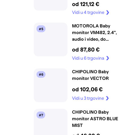
304m
od 121,12 €
Vidi u 4 trgovine
MOTOROLA Baby
#5
monitor VM482, 2.4",
audio i video, do
300m
od 87,80 €
Vidi u 6 trgovina
CHIPOLINO Baby
#6
monitor VECTOR
od 102,06 €
Vidi u 3 trgovine
CHIPOLINO Baby
#7
monitor ASTRO BLUE
MIST