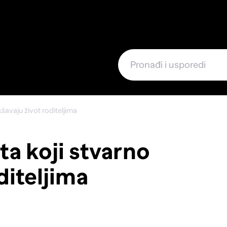
e
šavaju život roditeljima
a koji stvarno
diteljima