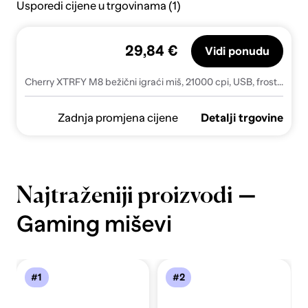
Usporedi cijene u trgovinama (1)
29,84 €
Vidi ponudu
Cherry XTRFY M8 bežični igraći miš, 21000 cpi, USB, frosty mint
Zadnja promjena cijene
Detalji trgovine
—
Najtraženiji proizvodi
Gaming miševi
#1
#2