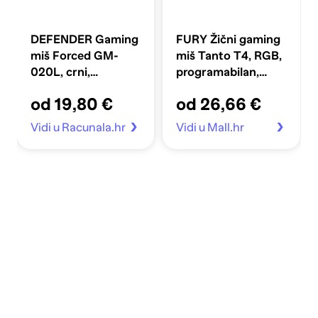
DEFENDER Gaming
FURY Žični gaming
miš Forced GM-
miš Tanto T4, RGB,
020L, crni,
programabilan,
ambidekstran, USB,
12000 DPI, crni
od 19,80 €
od 26,66 €
optički, 3200 DPI
Vidi u Racunala.hr
Vidi u Mall.hr