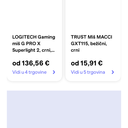
LOGITECH Gaming
TRUST Miš MACCI
miš G PRO X
GXT115, bežični,
Superlight 2, crni,
crni
bežični, optički,
od 136,56 €
od 15,91 €
32000 DPI, 2 tipke,
95 sati trajanja
Vidi u 4 trgovine
Vidi u 5 trgovina
baterije, 60 g