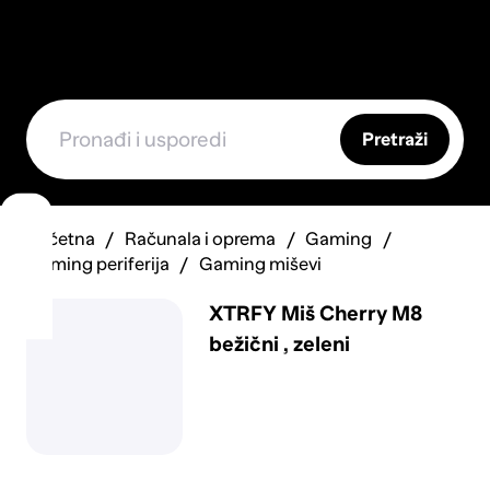
Pretraži
Početna
Računala i oprema
Gaming
Gaming periferija
Gaming miševi
XTRFY Miš Cherry M8
bežični , zeleni