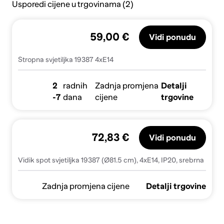
Usporedi cijene u trgovinama (2)
59,00 €
Vidi ponudu
Stropna svjetiljka 19387 4xE14
2
radnih
Zadnja promjena
Detalji
-7
dana
cijene
trgovine
72,83 €
Vidi ponudu
Vidik spot svjetiljka 19387 (Ø81.5 cm), 4xE14, IP20, srebrna
Zadnja promjena cijene
Detalji trgovine