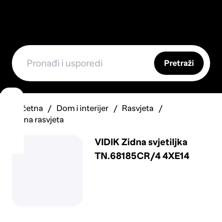
Pretraži
Početna
Dom i interijer
Rasvjeta
Zidna rasvjeta
VIDIK Zidna svjetiljka
TN.68185CR/4 4XE14