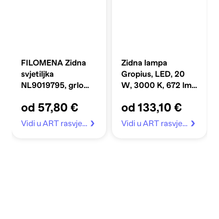
FILOMENA Zidna
Zidna lampa
svjetiljka
Gropius, LED, 20
NL9019795, grlo
W, 3000 K, 672 lm,
G9, 1x5W, IP20,
IP20, crna
od 57,80 €
od 133,10 €
travertin/staklo
Vidi u ART rasvjeta
Vidi u ART rasvjeta