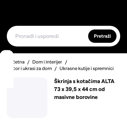
Pretraži
Početna
Dom i interijer
Decor i ukrasi za dom
Ukrasne kutije i spremnici
Škrinja s kotačima ALTA
73 x 39,5 x 44 cm od
masivne borovine