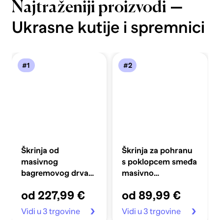
—
Najtraženiji proizvodi
Ukrasne kutije i spremnici
#1
#2
Škrinja od
Škrinja za pohranu
masivnog
s poklopcem smeđa
bagremovog drva
masivno
90 x 40 x 40 cm
bagremovo drvo
od 227,99 €
od 89,99 €
Vidi u 3 trgovine
Vidi u 3 trgovine