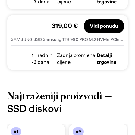
-7
dana
cijene
trgovine
319,00 €
Vidi ponudu
SAMSUNG SSD Samsung 1TB 990 PRO M.2 NVMe PCle 4.0 x4 MZ-V9P1T0BW, (20402349)
1
radnih
Zadnja promjena
Detalji
-3
dana
cijene
trgovine
—
Najtraženiji proizvodi
SSD diskovi
#1
#2