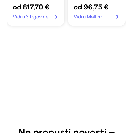
2280, 12400/11800
od 817,70 €
od 96,75 €
MB/s
Vidi u 3 trgovine
Vidi u Mall.hr
Ne propusti novosti –