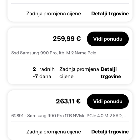
Zadnja promjena cijene
Detalji trgovine
259,99 €
Vidi ponudu
Ssd Samsung 990 Pro, 1tb, M.2 Nvme Pcie
2
radnih
Zadnja promjena
Detalji
-7
dana
cijene
trgovine
263,11 €
Vidi ponudu
62891 - Samsung 990 Pro 1TB NVMe PCIe 4.0 M.2 SSD, R/W: 7450/6900 MB/s, (MZ-V9P1T0BW), 62891 - 62891
Zadnja promjena cijene
Detalji trgovine