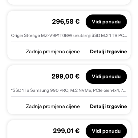
296,58 €
Vidi ponudu
Origin Storage MZ-V9P1T0BW unutarnji SSD M.2 1 TB PCI Express 4.0 V-NAND MLC NVMe
Zadnja promjena cijene
Detalji trgovine
299,00 €
Vidi ponudu
"SSD 1TB Samsung 990 PRO, M.2 NVMe, PCIe Gen4x4, 7450/6900 MB/s, MZ-V9P1T0BW"
Zadnja promjena cijene
Detalji trgovine
299,01 €
Vidi ponudu