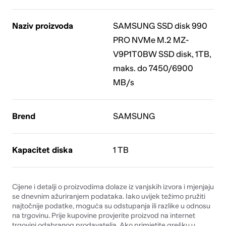
Naziv proizvoda
SAMSUNG SSD disk 990
PRO NVMe M.2 MZ-
V9P1T0BW SSD disk, 1TB,
maks. do 7450/6900
MB/s
Brend
SAMSUNG
Kapacitet diska
1 TB
Cijene i detalji o proizvodima dolaze iz vanjskih izvora i mjenjaju
se dnevnim ažuriranjem podataka. Iako uvijek težimo pružiti
najtočnije podatke, moguća su odstupanja ili razlike u odnosu
na trgovinu. Prije kupovine provjerite proizvod na internet
trgovini odabranog prodavatelja. Ako primjetite grešku u