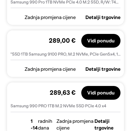
Samsung 990 Pro 1TB NVMe PCIe 4.0 M.2 SSD, R/W: 7450/6900 MB/s, (MZ-V9P1T0BW)
Zadnja promjena cijene
Detalji trgovine
289,00 €
Vidi ponudu
"SSD 1TB Samsung 9100 PRO, M.2 NVMe, PCIe Gen5x4, 14,800/13,400 MB/s, MZ-VAP1T0BW"
Zadnja promjena cijene
Detalji trgovine
289,63 €
Vidi ponudu
Samsung 990 PRO 1TB M.2 NVMe SSD PCIe 4.0 x4
1
radnih
Zadnja promjena
Detalji
-14
dana
cijene
trgovine