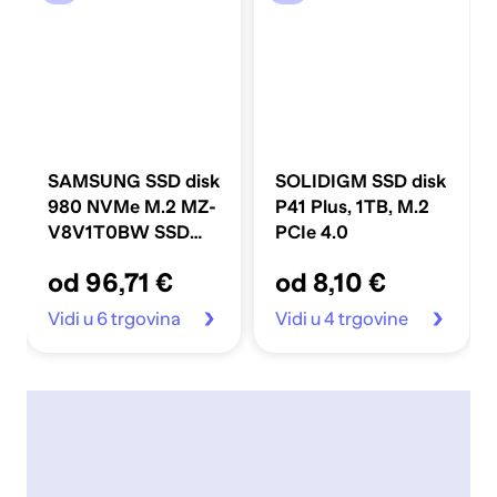
SAMSUNG SSD disk
SOLIDIGM SSD disk
980 NVMe M.2 MZ-
P41 Plus, 1TB, M.2
V8V1T0BW SSD
PCIe 4.0
disk, 1TB, maks. do
od 96,71 €
od 8,10 €
3500/3000 MB/s
Vidi u 6 trgovina
Vidi u 4 trgovine