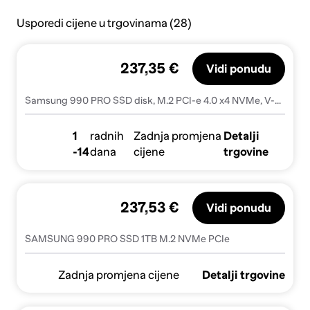
Usporedi cijene u trgovinama (28)
237,35 €
Vidi ponudu
Samsung 990 PRO SSD disk, M.2 PCI-e 4.0 x4 NVMe, V-NAND, 1 TB (MZ-V9P1T0BW)
1
radnih
Zadnja promjena
Detalji
-14
dana
cijene
trgovine
237,53 €
Vidi ponudu
SAMSUNG 990 PRO SSD 1TB M.2 NVMe PCIe
Zadnja promjena cijene
Detalji trgovine