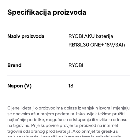
Specifikacija proizvoda
Naziv proizvoda
RYOBI AKU baterija
RB18L30 ONE+ 18V/3Ah
Brend
RYOBI
Napon (V)
18
Cijene i detalji o proizvodima dolaze iz vanjskih izvora i mjenjaju
se dnevnim ažuriranjem podataka. Iako uvijek težimo pružiti
najtočnije podatke, moguća su odstupanja ili razlike u odnosu
na trgovinu. Prije kupovine provjerite proizvod na internet
trgovini odabranog prodavatelja. Ako primjetite grešku u
opisu proizvoda ili specifikacijama možete je prijaviti
ovdje
.