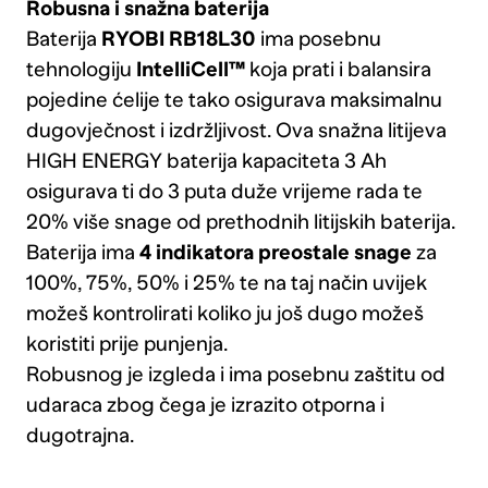
Robusna i snažna baterija
Baterija
RYOBI RB18L30
ima posebnu
tehnologiju
IntelliCell™
koja prati i balansira
pojedine ćelije te tako osigurava maksimalnu
dugovječnost i izdržljivost. Ova snažna litijeva
HIGH ENERGY baterija kapaciteta 3 Ah
osigurava ti do 3 puta duže vrijeme rada te
20% više snage od prethodnih litijskih baterija.
Baterija ima
4 indikatora preostale snage
za
100%, 75%, 50% i 25% te na taj način uvijek
možeš kontrolirati koliko ju još dugo možeš
koristiti prije punjenja.
Robusnog je izgleda i ima posebnu zaštitu od
udaraca zbog čega je izrazito otporna i
dugotrajna.