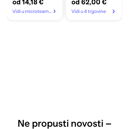
od 14,18 €
od 62,00 €
Vidi u microteam.hr
Vidi u 4 trgovine
Ne propusti novosti –