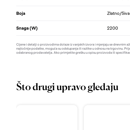
Boja
Zlatno/Siva
Snaga (W)
2200
Cijene i detalji o proizvodima dolaze iz vanjskih izvora i mjenjaju se dnevnim a
najtočnije podatke, moguća su odstupanja ili razlike u odnosu na trgovinu. Prij
odabranog prodavatelja. Ako primjetite grešku u opisu proizvoda ili specifikac
Što drugi upravo gledaju