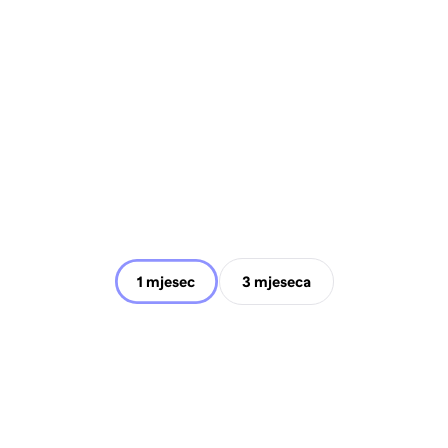
1 mjesec
3 mjeseca