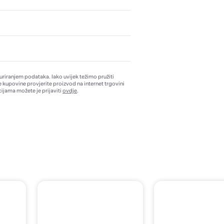
žuriranjem podataka. Iako uvijek težimo pružiti
e kupovine provjerite proizvod na internet trgovini
ijama možete je prijaviti
ovdje
.