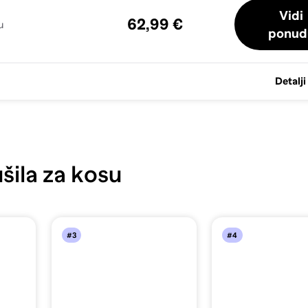
Vidi
62,99 €
u
ponud
Detalji
šila za kosu
#3
#4