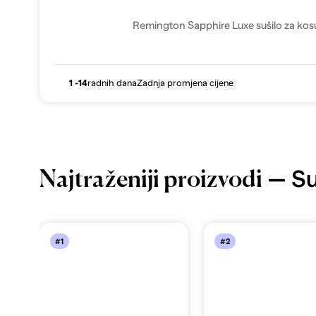
Remington Sapphire Luxe sušilo za kos
1 -14
radnih dana
Zadnja promjena cijene
— Su
Najtraženiji proizvodi
#1
#2