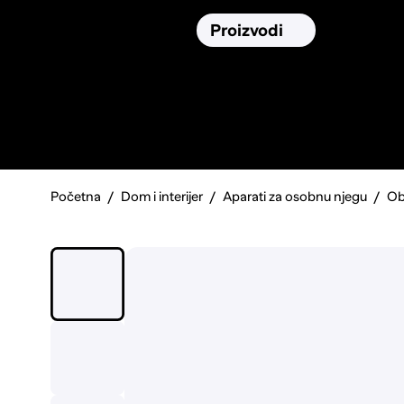
Osiguranja
Proizvodi
Namirnic
Pronađi, usporedi i donesi
najbolju
odluku o kupnji.
Početna
Dom i interijer
Aparati za osobnu njegu
Ob