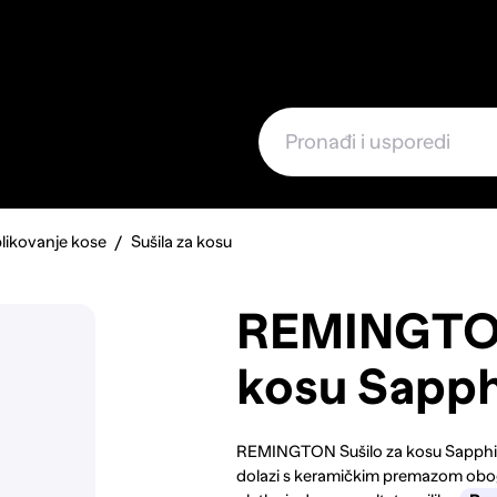
e
likovanje kose
Sušila za kosu
REMINGTON
kosu Sapph
REMINGTON Sušilo za kosu Sapphire 
dolazi s keramičkim premazom obo