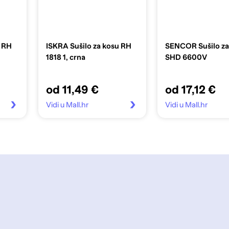
u RH
ISKRA Sušilo za kosu RH
SENCOR Sušilo za
1818 1, crna
SHD 6600V
od 11,49 €
od 17,12 €
Vidi u Mall.hr
Vidi u Mall.hr