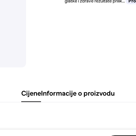
glatke i zdrave rezultate prilik...
Pro
Cijene
Informacije o proizvodu