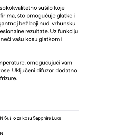
okokvalitetno sušilo koje
rima, što omogućuje glatke i
egantnoj bež boji nudi vrhunsku
esionalne rezultate. Uz funkciju
 čineći vašu kosu glatkom i
emperature, omogućujući vam
ose. Uključeni difuzor dodatno
frizure.
Sušilo za kosu Sapphire Luxe
ON