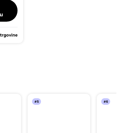
u
 trgovine
#5
#6