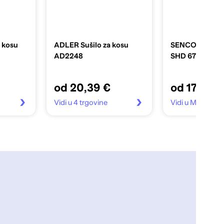
 kosu
ADLER Sušilo za kosu
SENCOR Sušilo
AD2248
SHD 6700VT
od 20,39 €
od 17,99 €
Vidi u 4 trgovine
Vidi u Mall.hr