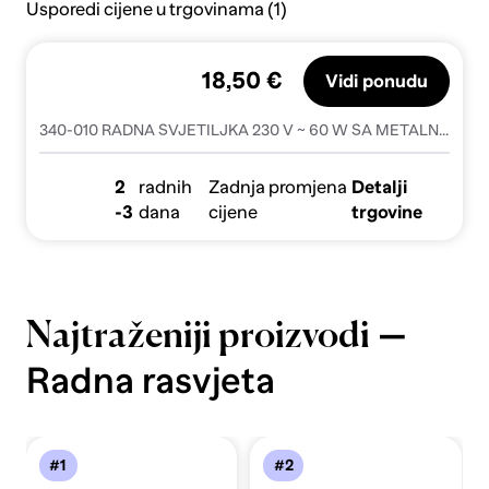
Usporedi cijene u trgovinama (1)
18,50 €
Vidi ponudu
340-010 RADNA SVJETILJKA 230 V ~ 60 W SA METALNOM ZAŠTITNOM KOŠAROM 3858890442564
2
radnih
Zadnja promjena
Detalji
-3
dana
cijene
trgovine
—
Najtraženiji proizvodi
Radna rasvjeta
#1
#2