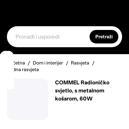
Pretraži
Početna
Dom i interijer
Rasvjeta
Radna rasvjeta
COMMEL Radioničko
svjetlo, s metalnom
košarom, 60W