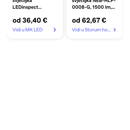
svjetiljka
svjetiljka NEB-HLP-
LEDinspect
0008-G, 1500 lm,
FLOODLIGHT 600
2200 mAh, IPX4
od 36,40 €
od 62,67 €
ESSENTIAL
Vidi u MK LED
Vidi u Storum home