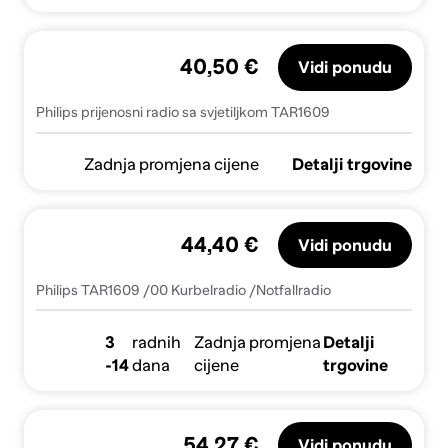
40,50 €
Vidi ponudu
Philips prijenosni radio sa svjetiljkom TAR1609
Zadnja promjena cijene
Detalji trgovine
44,40 €
Vidi ponudu
Philips TAR1609 /00 Kurbelradio /Notfallradio
3
radnih
Zadnja promjena
Detalji
-14
dana
cijene
trgovine
54,27 €
Vidi ponudu