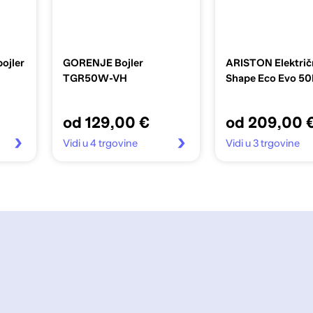
ojler
GORENJE Bojler
ARISTON Električn
TGR50W-VH
Shape Eco Evo 50
od 129,00 €
od 209,00 
Vidi u 4 trgovine
Vidi u 3 trgovine