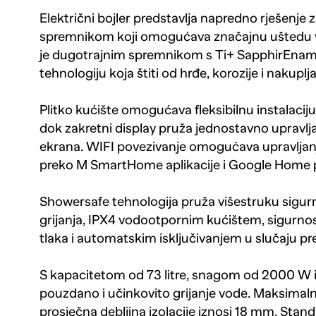
Električni bojler predstavlja napredno rješenje 
spremnikom koji omogućava značajnu uštedu v
je dugotrajnim spremnikom s Ti+ SapphirEnamel
tehnologiju koja štiti od hrđe, korozije i nakupl
Plitko kućište omogućava fleksibilnu instalaciju, 
dok zakretni display pruža jednostavno upravl
ekrana. WIFI povezivanje omogućava upravlja
preko M SmartHome aplikacije i Google Home 
Showersafe tehnologija pruža višestruku sigur
grijanja, IPX4 vodootpornim kućištem, sigurno
tlaka i automatskim isključivanjem u slučaju pre
S kapacitetom od 73 litre, snagom od 2000 W 
pouzdano i učinkovito grijanje vode. Maksimalni 
prosječna debljina izolacije iznosi 18 mm. Stan