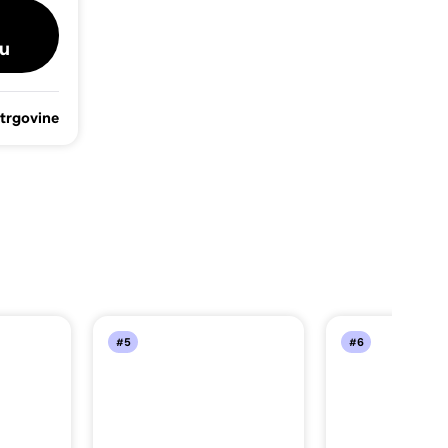
u
 trgovine
#5
#6