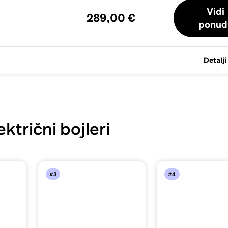
Vidi
289,00 €
ponud
Detalji
ktrični bojleri
#3
#4