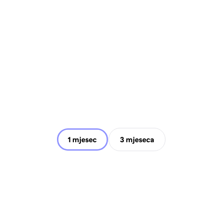
1 mjesec
3 mjeseca