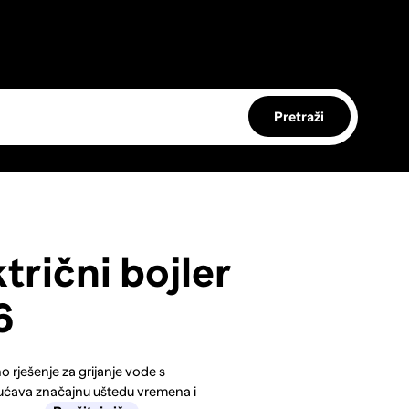
Pretraži
rični bojler
6
o rješenje za grijanje vode s
ćava značajnu uštedu vremena i