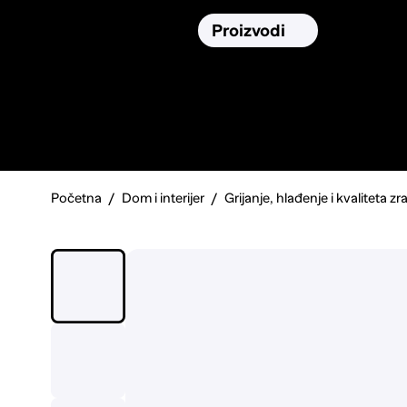
Osiguranja
Proizvodi
Namirnic
Pronađi, usporedi i donesi
najbolju
odluku o kupnji.
Početna
Dom i interijer
Grijanje, hlađenje i kvaliteta zr