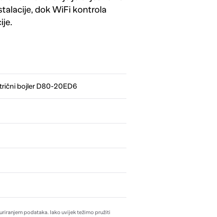
stalacije, dok WiFi kontrola
je.
trični bojler D80-20ED6
žuriranjem podataka. Iako uvijek težimo pružiti