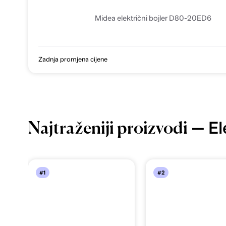
Midea električni bojler D80-20ED6
Zadnja promjena cijene
— Ele
Najtraženiji proizvodi
#1
#2