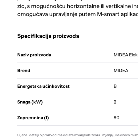
zid, s mogućnošću horizontalne ili vertikalne in
omogućava upravljanje putem M-smart aplikaci
Specifikacija proizvoda
Naziv proizvoda
MIDEA Elek
Brend
MIDEA
Energetska učinkovitost
B
Snaga (kW)
2
Zapremnina (l)
80
Cijene i detalji o proizvodima dolaze iz vanjskih izvora i mjenjaju se dnevnim a