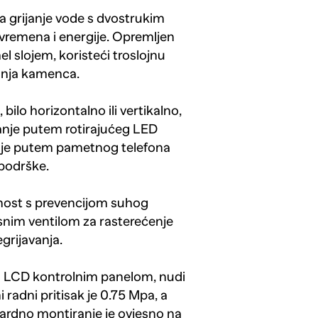
za grijanje vode s dvostrukim
remena i energije. Opremljen
 slojem, koristeći troslojnu
janja kamenca.
bilo horizontalno ili vertikalno,
janje putem rotirajućeg LED
nje putem pametnog telefona
podrške.
nost s prevencijom suhog
snim ventilom za rasterećenje
grijavanja.
i LCD kontrolnim panelom, nudi
radni pritisak je 0.75 Mpa, a
dardno montiranje je ovjesno na