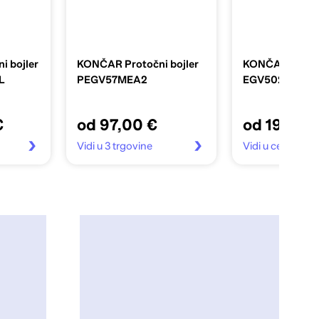
i bojler
KONČAR Protočni bojler
KONČAR Elektri
L
PEGV57MEA2
EGV502SRDM
€
od 97,00 €
od 199,90
Vidi u 3 trgovine
Vidi u centar te