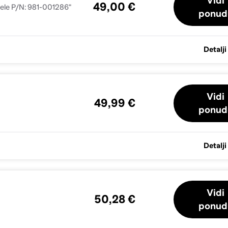
Vidi
49,00 €
jele P/N: 981-001286"
ponud
Detalji
Vidi
49,99 €
ponud
Detalji
Vidi
50,28 €
ponud