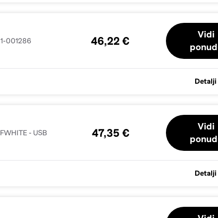
Vidi
46,22 €
981-001286
ponud
Detalji
Vidi
47,35 €
FFWHITE - USB
ponud
Detalji