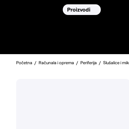
Osiguranja
Proizvodi
Namirnic
Pronađi, usporedi i donesi
najbolju
odluku o kupnji.
Početna
Računala i oprema
Periferija
Slušalice i mi