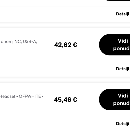
Detalji
Vidi
rofonom, NC, USB-A,
42,62 €
ponud
Detalji
Vidi
Headset - OFFWHITE -
45,46 €
ponud
Detalji