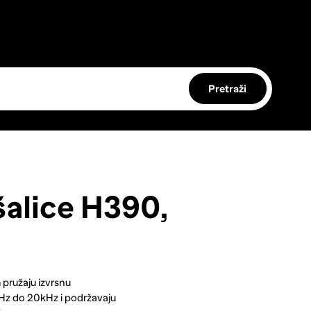
Pretraži
alice H390,
 pružaju izvrsnu
20Hz do 20kHz i podržavaju