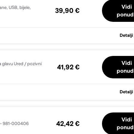
Vidi
ne, USB, bijele,
39,90 €
ponud
Detalji
Vidi
 glavu Ured / pozivni
41,92 €
ponud
Detalji
Vidi
42,42 €
0 - 981-000406
ponud