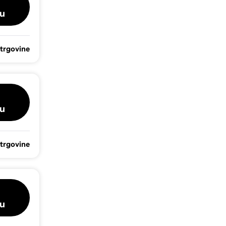
u
 trgovine
u
 trgovine
u