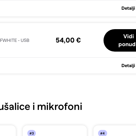
Detalji
Vidi
54,00 €
FFWHITE - USB
ponud
Detalji
šalice i mikrofoni
#3
#4