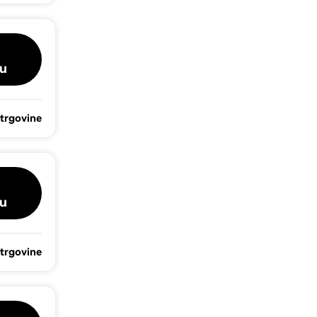
u
 trgovine
u
 trgovine