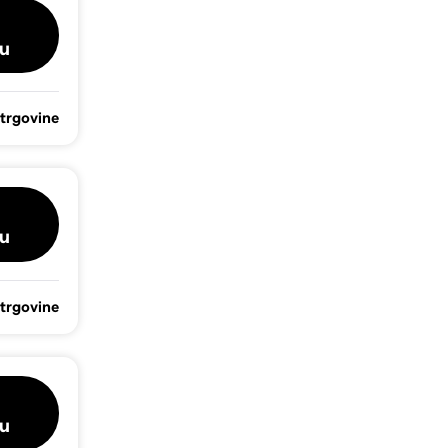
u
 trgovine
u
 trgovine
u