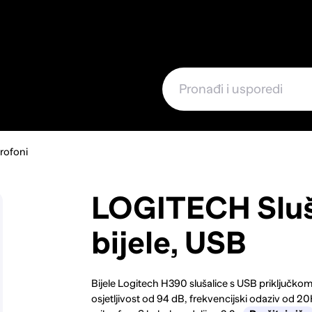
e
krofoni
LOGITECH Sluš
bijele, USB
Bijele Logitech H390 slušalice s USB priključkom
osjetljivost od 94 dB, frekvencijski odaziv od 