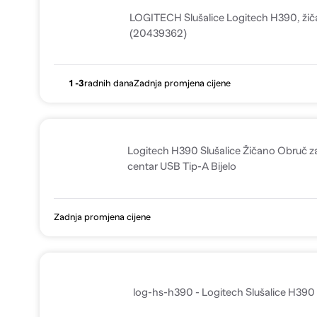
LOGITECH Slušalice Logitech H390, žiča
(20439362)
1 -3
radnih dana
Zadnja promjena cijene
Logitech H390 Slušalice Žičano Obruč za
centar USB Tip-A Bijelo
Zadnja promjena cijene
log-hs-h390 - Logitech Slušalice H39