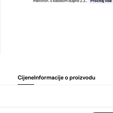
mikrofon. S kabelom duljine 2.3...
Pročitaj više
Cijene
Informacije o proizvodu