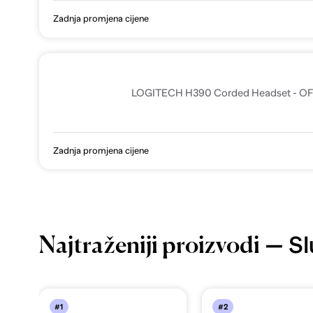
Zadnja promjena cijene
LOGITECH H390 Corded Headset - O
Zadnja promjena cijene
— Slu
Najtraženiji proizvodi
#1
#2