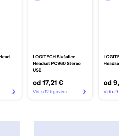
 Head
LOGITECH Slušalice
LOGITECH Sluš
Headset PC960 Stereo
Headset H110, 
USB
od 17,21 €
od 9,18 €
Vidi u 12 trgovina
Vidi u 9 trgovin