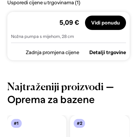
Usporedi cijene u trgovinama (1)
5,09 €
Vidi ponudu
Nožna pumpa s mijehom, 28 cm
Zadnja promjena cijene
Detalji trgovine
—
Najtraženiji proizvodi
Oprema za bazene
#1
#2