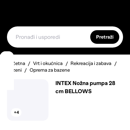
Pretraži
Početna
Vrt i okućnica
Rekreacija i zabava
Bazeni
Oprema za bazene
INTEX Nožna pumpa 28
cm BELLOWS
+4