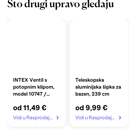
Što drugi upravo gledaju
INTEX Ventil s
Teleskopska
potopnim klipom,
aluminijska šipka za
model 10747 /
bazen, 239 cm
25080RP
od 11,49 €
od 9,99 €
Vidi u Rasprodaja.eu
Vidi u Rasprodaja.eu