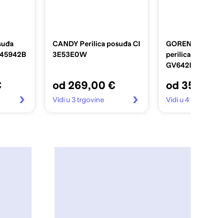
suđa
CANDY Perilica posuđa CI
GORENJE Ugra
-45942B
3E53E0W
perilica posuđa
GV642D90
€
od 269,00 €
od 359,00
Vidi u 3 trgovine
Vidi u 4 trgovin