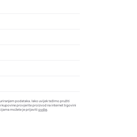
žuriranjem podataka. Iako uvijek težimo pružiti
e kupovine provjerite proizvod na internet trgovini
ijama možete je prijaviti
ovdje
.