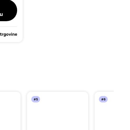
u
 trgovine
#5
#6