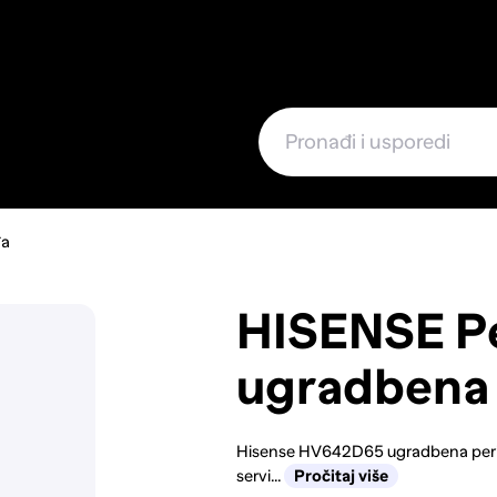
e
đa
HISENSE Pe
ugradbena
Hisense HV642D65 ugradbena perili
servi...
Pročitaj više