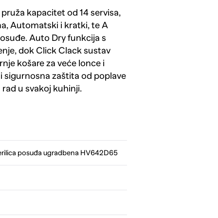
ruža kapacitet od 14 servisa,
a, Automatski i kratki, te A
posuđe. Auto Dry funkcija s
nje, dok Click Clack sustav
je košare za veće lonce i
 i sigurnosna zaštita od poplave
ad u svakoj kuhinji.
rilica posuđa ugradbena HV642D65