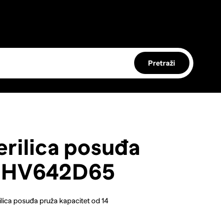
Pretraži
rilica posuđa
 HV642D65
ca posuđa pruža kapacitet od 14