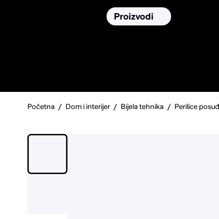
Osiguranja
Proizvodi
Namirnic
Pronađi, usporedi i donesi
najbolju
odluku o kupnji.
Početna
Dom i interijer
Bijela tehnika
Perilice posu