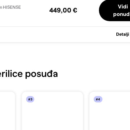
Vidi
cm HISENSE
449,00 €
ponud
Detalji
rilice posuđa
#3
#4