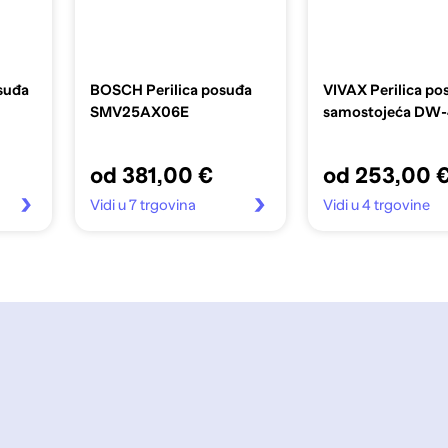
suđa
BOSCH Perilica posuđa
VIVAX Perilica po
SMV25AX06E
samostojeća DW
od 381,00 €
od 253,00 
Vidi u 7 trgovina
Vidi u 4 trgovine