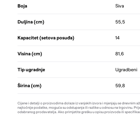
Boja
Siva
Duljina (cm)
55,5
Kapacitet (setova posuđa)
14
Visina (cm)
81,6
Tip ugradnje
Ugradbeni
Širina (cm)
59,8
Cijene i detalji o proizvodima dolaze iz vanjskih izvora i mjenjaju se dnevnim a
najtočnije podatke, moguća su odstupanja ili razlike u odnosu na trgovinu. Prij
odabranog prodavatelja. Ako primjetite grešku u opisu proizvoda ili specifikac