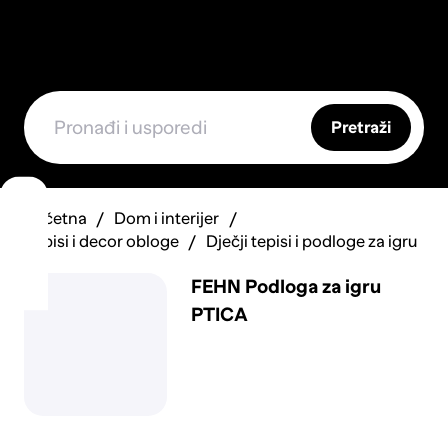
Pretraži
Početna
Dom i interijer
Tepisi i decor obloge
Dječji tepisi i podloge za igru
FEHN Podloga za igru
PTICA