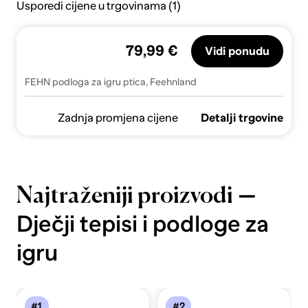
Usporedi cijene u trgovinama (1)
79,99 €
Vidi ponudu
FEHN podloga za igru ptica, Feehnland
Zadnja promjena cijene
Detalji trgovine
—
Najtraženiji proizvodi
Dječji tepisi i podloge za
igru
#1
#2