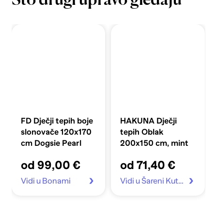
Što drugi upravo gledaju
FD Dječji tepih boje
HAKUNA Dječji
slonovače 120x170
tepih Oblak
cm Dogsie Pearl
200x150 cm, mint
od 99,00 €
od 71,40 €
Vidi u Bonami
Vidi u Šareni Kutak