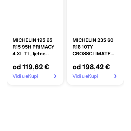
MICHELIN 195 65
MICHELIN 235 60
R15 95H PRIMACY
R18 107Y
4 XL TL, ljetne
CROSSCLIMATE
gume
XL TL,
od 119,62 €
od 198,42 €
cjelogodišnje gume
Vidi u eKupi
Vidi u eKupi