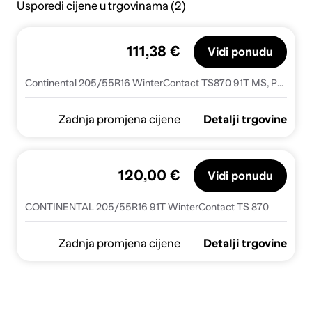
Usporedi cijene u trgovinama (2)
111,38 €
Vidi ponudu
Continental 205/55R16 WinterContact TS870 91T MS, Pot:C, Pri:B, Buka: B70dB
Zadnja promjena cijene
Detalji trgovine
120,00 €
Vidi ponudu
CONTINENTAL 205/55R16 91T WinterContact TS 870
Zadnja promjena cijene
Detalji trgovine