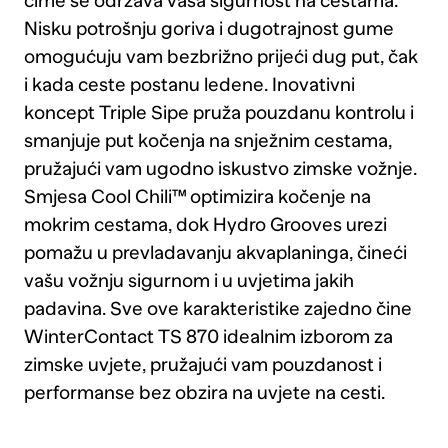
čime se održava vaša sigurnost na cestama.
Nisku potrošnju goriva i dugotrajnost gume
omogućuju vam bezbrižno prijeći dug put, čak
i kada ceste postanu ledene. Inovativni
koncept Triple Sipe pruža pouzdanu kontrolu i
smanjuje put kočenja na snježnim cestama,
pružajući vam ugodno iskustvo zimske vožnje.
Smjesa Cool Chili™ optimizira kočenje na
mokrim cestama, dok Hydro Grooves urezi
pomažu u prevladavanju akvaplaninga, čineći
vašu vožnju sigurnom i u uvjetima jakih
padavina. Sve ove karakteristike zajedno čine
WinterContact TS 870 idealnim izborom za
zimske uvjete, pružajući vam pouzdanost i
performanse bez obzira na uvjete na cesti.