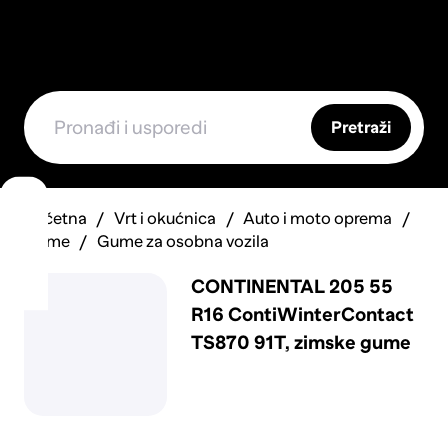
Pretraži
Početna
Vrt i okućnica
Auto i moto oprema
Gume
Gume za osobna vozila
CONTINENTAL 205 55
R16 ContiWinterContact
TS870 91T, zimske gume