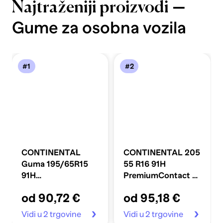
—
Najtraženiji proizvodi
Gume za osobna vozila
#1
#2
CONTINENTAL
CONTINENTAL 205
Guma 195/65R15
55 R16 91H
91H
PremiumContact 7,
ALLSEASONCONTACT
ljetne gume
od 90,72 €
od 95,18 €
2
Vidi u 2 trgovine
Vidi u 2 trgovine