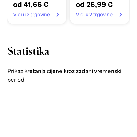
od 41,66 €
od 26,99 €
SERIES 1
Vidi u 2 trgovine
Vidi u 2 trgovine
Statistika
Prikaz kretanja cijene kroz zadani vremenski
period