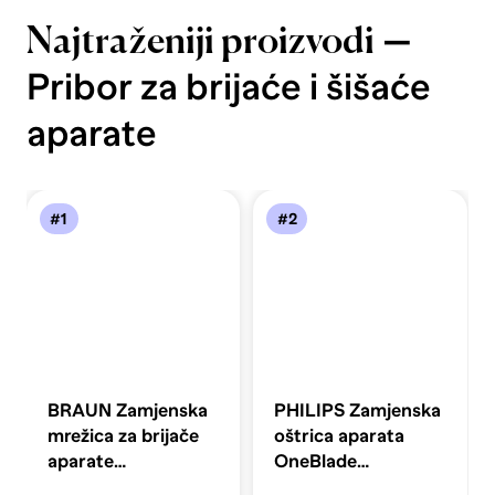
—
Najtraženiji proizvodi
Pribor za brijaće i šišaće
aparate
#1
#2
BRAUN Zamjenska
PHILIPS Zamjenska
mrežica za brijače
oštrica aparata
aparate
OneBlade
COMBIPACK 10B
QP230/50