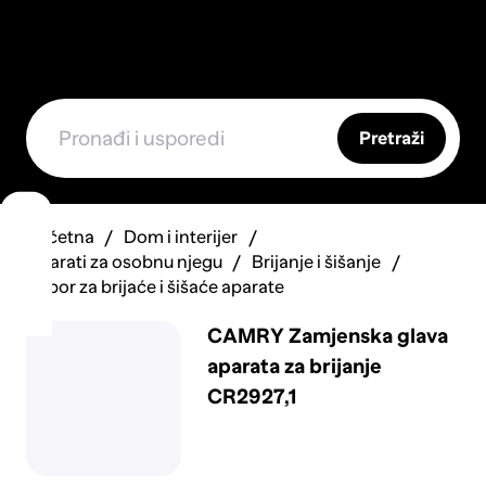
Pretraži
Početna
Dom i interijer
Aparati za osobnu njegu
Brijanje i šišanje
Pribor za brijaće i šišaće aparate
CAMRY Zamjenska glava
aparata za brijanje
CR2927,1