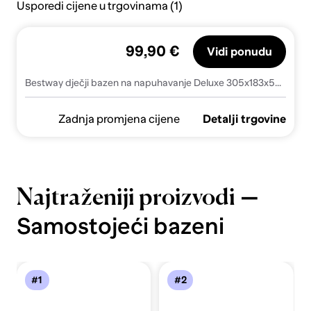
Usporedi cijene u trgovinama (1)
99,90 €
Vidi ponudu
Bestway dječji bazen na napuhavanje Deluxe 305x183x56cm
Zadnja promjena cijene
Detalji trgovine
—
Najtraženiji proizvodi
Samostojeći bazeni
#1
#2