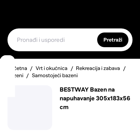
Pretraži
Početna
Vrt i okućnica
Rekreacija i zabava
Bazeni
Samostojeći bazeni
BESTWAY Bazen na
napuhavanje 305x183x56
cm