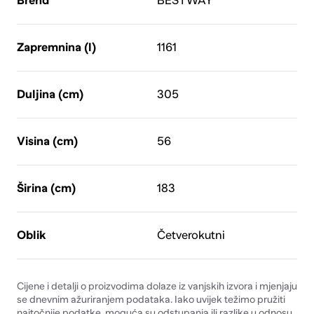
Brend
BESTWAY
Zapremnina (l)
1161
Duljina (cm)
305
Visina (cm)
56
Širina (cm)
183
Oblik
Četverokutni
Cijene i detalji o proizvodima dolaze iz vanjskih izvora i mjenjaju
se dnevnim ažuriranjem podataka. Iako uvijek težimo pružiti
najtočnije podatke, moguća su odstupanja ili razlike u odnosu