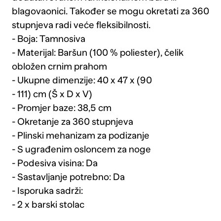
blagovaonici. Također se mogu okretati za 360
stupnjeva radi veće fleksibilnosti.
- Boja: Tamnosiva
- Materijal: Baršun (100 % poliester), čelik
obložen crnim prahom
- Ukupne dimenzije: 40 x 47 x (90
- 111) cm (Š x D x V)
- Promjer baze: 38,5 cm
- Okretanje za 360 stupnjeva
- Plinski mehanizam za podizanje
- S ugrađenim osloncem za noge
- Podesiva visina: Da
- Sastavljanje potrebno: Da
- Isporuka sadrži:
- 2 x barski stolac