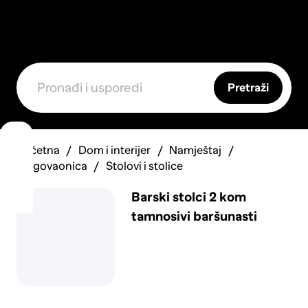
Pretraži
Početna
Dom i interijer
Namještaj
Blagovaonica
Stolovi i stolice
Barski stolci 2 kom
tamnosivi baršunasti