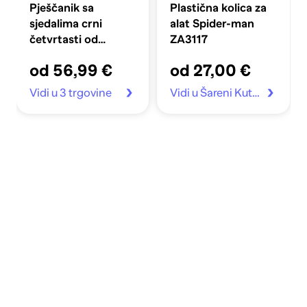
Pješčanik sa
Plastična kolica za
sjedalima crni
alat Spider-man
četvrtasti od
ZA3117
masivne borovine
od 56,99 €
od 27,00 €
Vidi u 3 trgovine
Vidi u Šareni Kutak