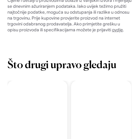
Cijene i detalji o proizvodima dolaze iz vanjskih izvora i mjenjaju
se dnevnim ažuriranjem podataka. Iako uvijek težimo pružiti
najtočnije podatke, moguća su odstupanja ili razlike u odnosu
na trgovinu. Prije kupovine provjerite proizvod na internet
trgovini odabranog prodavatelja. Ako primjetite grešku u
opisu proizvoda ili specifikacijama možete je prijaviti
ovdje
.
Što drugi upravo gledaju