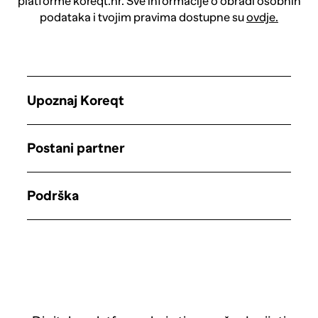
platforme koreqt.hr. Sve informacije o obradi osobnih
podataka i tvojim pravima dostupne su
ovdje.
Upoznaj Koreqt
Postani partner
Podrška