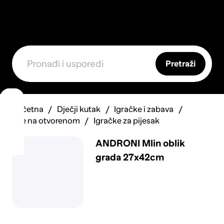
Pretraži
Početna
Dječji kutak
Igračke i zabava
Igre na otvorenom
Igračke za pijesak
ANDRONI Mlin oblik
grada 27x42cm