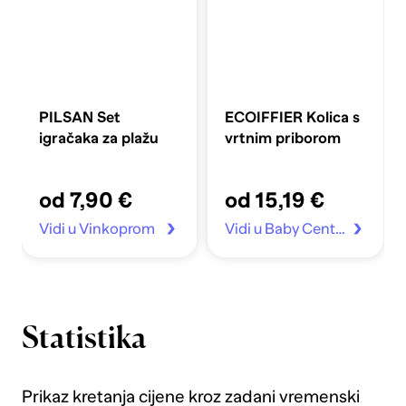
PILSAN Set
ECOIFFIER Kolica s
igračaka za plažu
vrtnim priborom
od 7,90 €
od 15,19 €
Vidi u Vinkoprom
Vidi u Baby Center
Statistika
Prikaz kretanja cijene kroz zadani vremenski