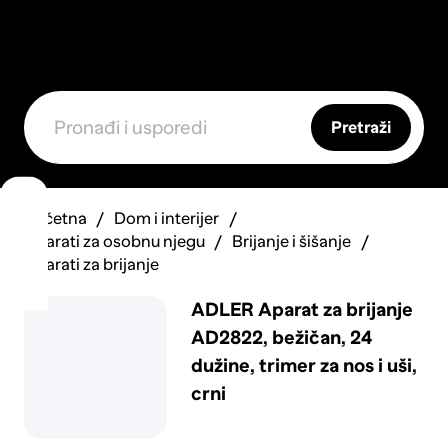
Pretraži
Početna
Dom i interijer
Aparati za osobnu njegu
Brijanje i šišanje
Aparati za brijanje
ADLER Aparat za brijanje
AD2822, bežičan, 24
dužine, trimer za nos i uši,
crni