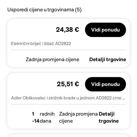
Usporedi cijene u trgovinama (5)
24,38 €
Vidi ponudu
Električni brijač i šišač AD2822
Zadnja promjena cijene
Detalji trgovine
25,51 €
Vidi ponudu
Adler Oblikovalec i strižnik brade u jednom AD2822 crne boje
1
radnih
Zadnja promjena
Detalji
-14
dana
cijene
trgovine