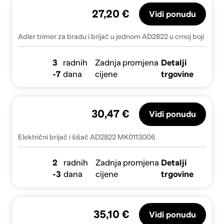
27,20 €
Vidi ponudu
Adler trimer za bradu i brijač u jednom AD2822 u crnoj boji
3
radnih
Zadnja promjena
Detalji
-7
dana
cijene
trgovine
30,47 €
Vidi ponudu
Električni brijač i šišač AD2822 MK0113006
2
radnih
Zadnja promjena
Detalji
-3
dana
cijene
trgovine
35,10 €
Vidi ponudu