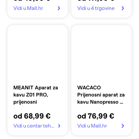
Vidi u Mall.hr
Vidi u 4 trgovine
MEANIT Aparat za
WACACO
kavu Z01 PRO,
Prijenosni aparat za
prijenosni
kavu Nanopresso s
adapterom za filter
od 68,99 €
od 76,99 €
kavu
Vidi u centar tehnike
Vidi u Mall.hr