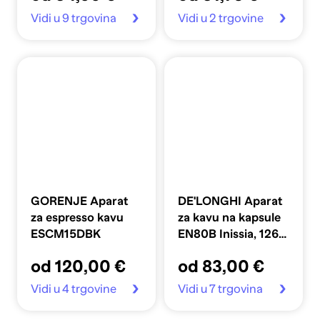
Vidi u 9 trgovina
Vidi u 2 trgovine
GORENJE Aparat
DE'LONGHI Aparat
za espresso kavu
za kavu na kapsule
ESCM15DBK
EN80B Inissia, 1260
W, 0,7 l, Nespresso,
od 120,00 €
od 83,00 €
crni
Vidi u 4 trgovine
Vidi u 7 trgovina