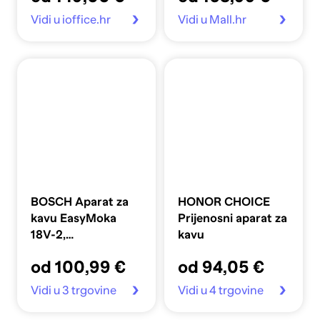
Vidi u ioffice.hr
Vidi u Mall.hr
BOSCH Aparat za
HONOR CHOICE
kavu EasyMoka
Prijenosni aparat za
18V-2,
kavu
akumulatorski, 18 V,
od 100,99 €
od 94,05 €
inox
Vidi u 3 trgovine
Vidi u 4 trgovine