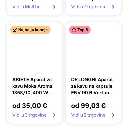
Vidi u Mall.hr
Vidi u 7 trgovina
Najbolja kupnja
Top 5
ARIETE Aparat za
DE'LONGHI Aparat
kavu Moka Aroma
za kavu na kapsule
1358/10, 400 W,
ENV 90.B Vertuo
bijeli
Pop, Nespresso,
od 35,00 €
od 99,03 €
crni
Vidi u 3 trgovine
Vidi u 2 trgovine