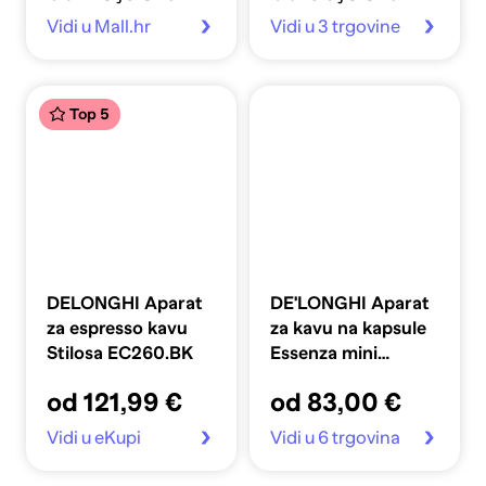
Vidi u Mall.hr
Vidi u 3 trgovine
Top 5
DELONGHI Aparat
DE'LONGHI Aparat
za espresso kavu
za kavu na kapsule
Stilosa EC260.BK
Essenza mini
EN85.B
od 121,99 €
od 83,00 €
Vidi u eKupi
Vidi u 6 trgovina