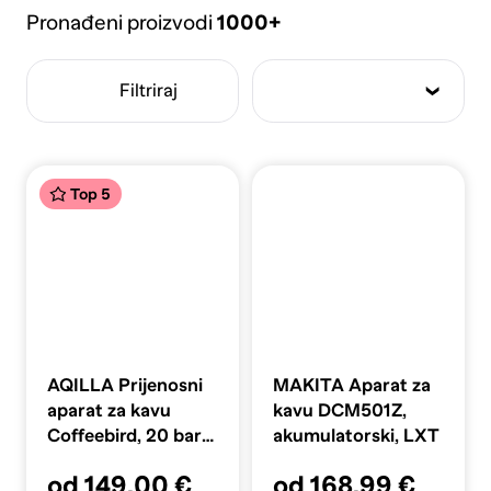
Pronađeni proizvodi
1000+
Filtriraj
Top 5
AQILLA Prijenosni
MAKITA Aparat za
aparat za kavu
kavu DCM501Z,
Coffeebird, 20 bara,
akumulatorski, LXT
80ml, crni
od 149,00 €
od 168,99 €