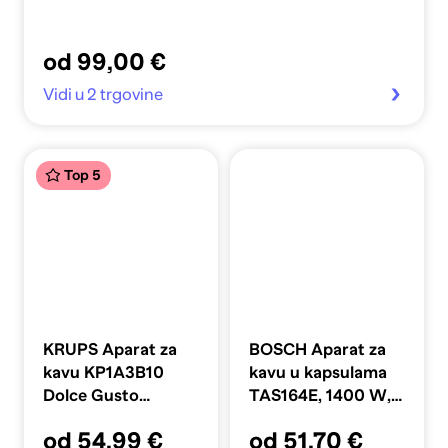
od 99,00 €
Vidi u 2 trgovine
Top 5
KRUPS Aparat za
BOSCH Aparat za
kavu KP1A3B10
kavu u kapsulama
Dolce Gusto
TAS164E, 1400 W,
Piccolo, 1500 W, 15
700 ml
od 54,99 €
od 51,70 €
bara, crna