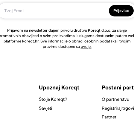
Prijavi se
Prijavom na newsletter dajem privolu društvu Koreqt d.o.o. za slanje
promotivnih obavijesti o svim proizvodima i uslugama dostupnim putem we
platforme koreqt.hr. Sve informacije o obradi osobnih podataka i tvojim
pravima dostupne su
ovdje.
Upoznaj Koreqt
Postani par
Što je Koreqt?
O partnerstvu
Savjeti
Registriraj trgov
Partneri