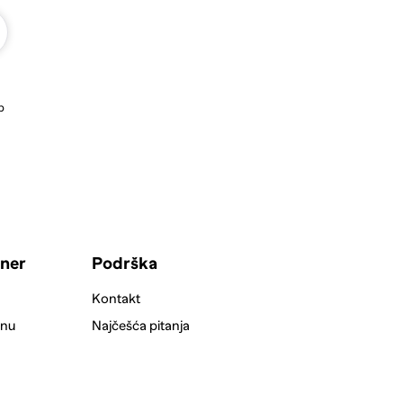
b
tner
Podrška
Kontakt
inu
Najčešća pitanja