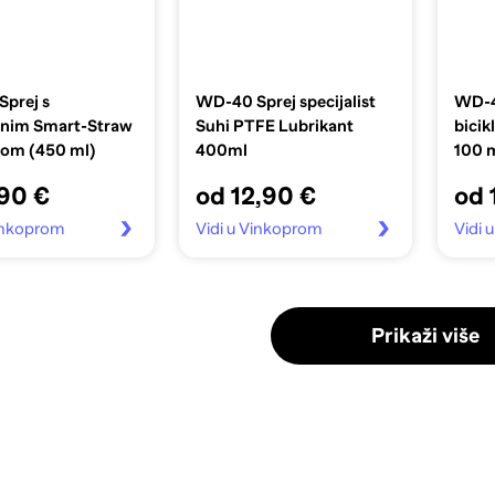
prej s
WD-40 Sprej specijalist
WD-40
vnim Smart-Straw
Suhi PTFE Lubrikant
bicik
om (450 ml)
400ml
100 
,90 €
od 12,90 €
od 
Vinkoprom
Vidi u Vinkoprom
Vidi 
Prikaži više