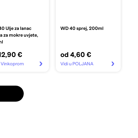
 Ulje za lanac
WD 40 sprej, 200ml
la za mokre uvjete,
ml
12,90 €
od 4,60 €
u Vinkoprom
Vidi u POLJANA