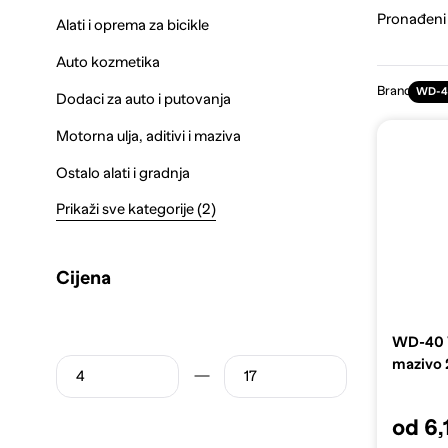
Pronađeni
Alati i oprema za bicikle
Auto kozmetika
Brand
WD-4
Dodaci za auto i putovanja
Motorna ulja, aditivi i maziva
Ostalo alati i gradnja
Prikaži sve kategorije (2)
Cijena
WD-40 
mazivo 
od 6,