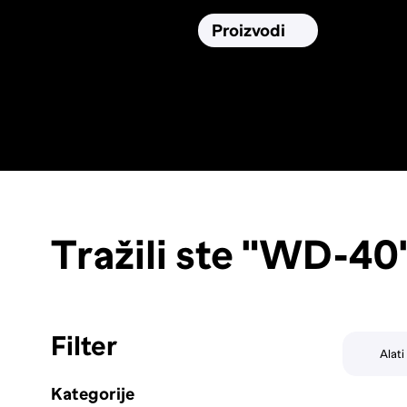
Osiguranja
Proizvodi
Namirnic
Pronađi, usporedi i donesi
najbolju
odluku o kupnji.
Tražili ste "WD-40
Filter
Alati
Kategorije