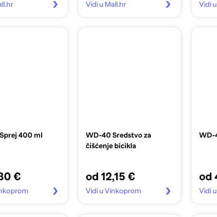
ll.hr
Vidi u Mall.hr
Vidi 
prej 400 ml
WD-40 Sredstvo za
WD-4
čišćenje bicikla
30 €
od 12,15 €
od 
Vinkoprom
Vidi u Vinkoprom
Vidi 