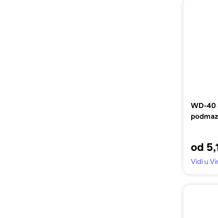
WD-40 S
podmazi
od 5,
Vidi u 