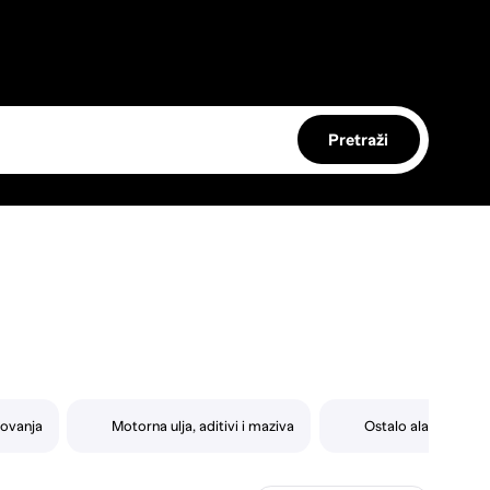
Pretraži
tovanja
Motorna ulja, aditivi i maziva
Ostalo alati i gradn