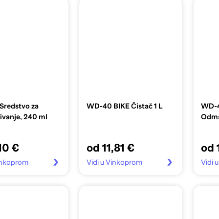
redstvo za
WD-40 BIKE Čistač 1 L
WD-40
vanje, 240 ml
Odma
10 €
od 11,81 €
od 
Vinkoprom
Vidi u Vinkoprom
Vidi 