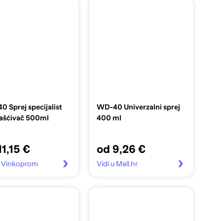
 Sprej specijalist
WD-40 Univerzalni sprej
šćivač 500ml
400 ml
11,15 €
od 9,26 €
u Vinkoprom
Vidi u Mall.hr