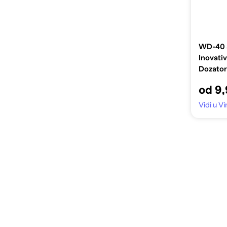
WD-40 S
Inovati
Dozator
od 9
Vidi u 