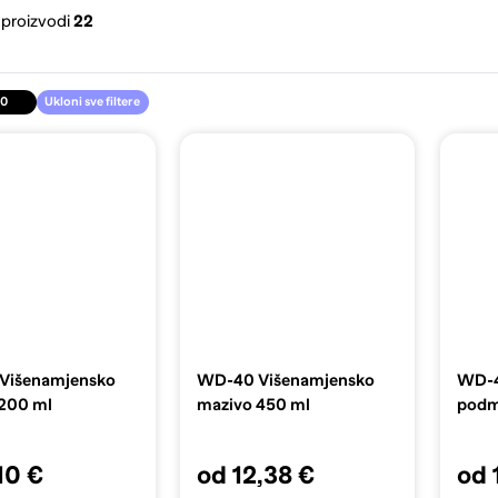
 proizvodi
22
0
Ukloni sve filtere
Višenamjensko
WD-40 Višenamjensko
WD-4
200 ml
mazivo 450 ml
podm
10 €
od 12,38 €
od 