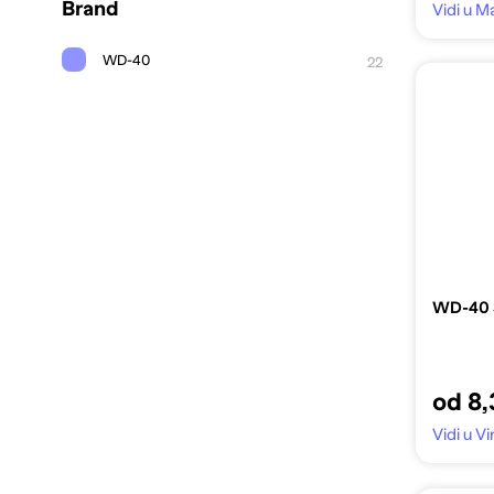
Brand
Vidi u Ma
WD-40
22
WD-40 S
od 8,
Vidi u 