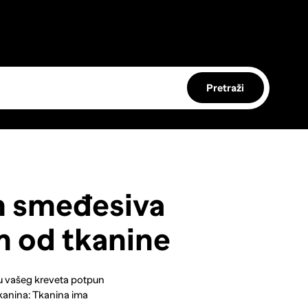
Pretraži
m smeđesiva
 od tkanine
ru vašeg kreveta potpun
 tkanina: Tkanina ima