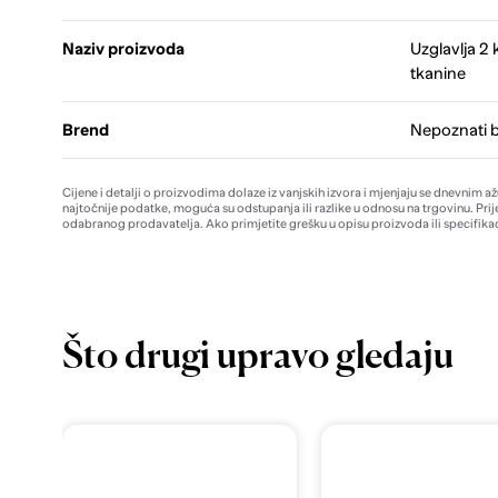
Naziv proizvoda
Uzglavlja 
tkanine
Brend
Nepoznati 
Cijene i detalji o proizvodima dolaze iz vanjskih izvora i mjenjaju se dnevnim a
najtočnije podatke, moguća su odstupanja ili razlike u odnosu na trgovinu. Prij
odabranog prodavatelja. Ako primjetite grešku u opisu proizvoda ili specifikac
Što drugi upravo gledaju