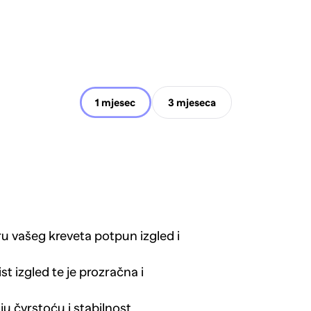
1 mjesec
3 mjeseca
ru vašeg kreveta potpun izgled i
st izgled te je prozračna i
u čvrstoću i stabilnost.