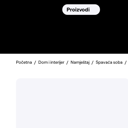
Osiguranja
Proizvodi
Namirnic
Pronađi, usporedi i donesi
najbolju
odluku o kupnji.
Početna
Dom i interijer
Namještaj
Spavaća soba