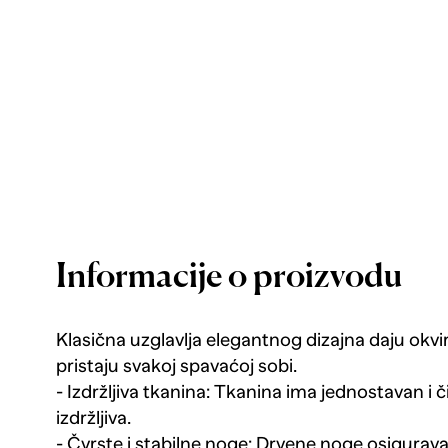
Informacije o proizvodu
Klasična uzglavlja elegantnog dizajna daju okvi
pristaju svakoj spavaćoj sobi.
- Izdržljiva tkanina: Tkanina ima jednostavan i či
izdržljiva.
- Čvrste i stabilne noge: Drvene noge osiguravaj