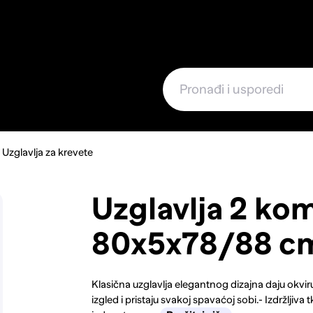
e
Uzglavlja za krevete
Uzglavlja 2 ko
80x5x78/88 cm
Klasična uzglavlja elegantnog dizajna daju okvi
izgled i pristaju svakoj spavaćoj sobi.- Izdržljiva