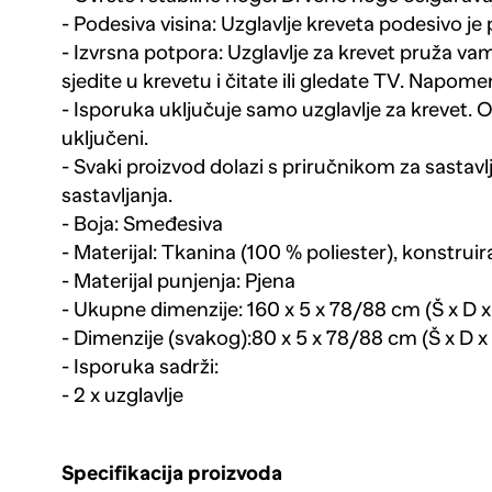
- Podesiva visina: Uzglavlje kreveta podesivo je
- Izvrsna potpora: Uzglavlje za krevet pruža va
sjedite u krevetu i čitate ili gledate TV. Napome
- Isporuka uključuje samo uzglavlje za krevet. O
uključeni.
- Svaki proizvod dolazi s priručnikom za sastavlj
sastavljanja.
- Boja: Smeđesiva
- Materijal: Tkanina (100 % poliester), konstrui
- Materijal punjenja: Pjena
- Ukupne dimenzije: 160 x 5 x 78/88 cm (Š x D x
- Dimenzije (svakog):80 x 5 x 78/88 cm (Š x D x
- Isporuka sadrži:
- 2 x uzglavlje
Specifikacija proizvoda