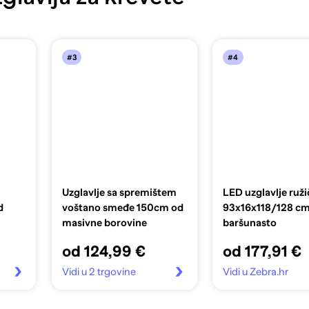
#3
#4
Uzglavlje sa spremištem
LED uzglavlje ruž
d
voštano smeđe 150cm od
93x16x118/128 c
masivne borovine
baršunasto
od 124,99 €
od 177,91 €
Vidi u 2 trgovine
Vidi u Zebra.hr