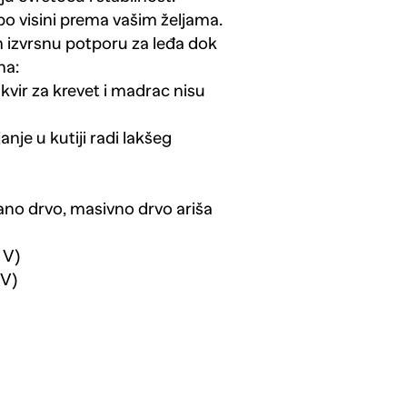
 po visini prema vašim željama.
m izvrsnu potporu za leđa dok
na:
kvir za krevet i madrac nisu
anje u kutiji radi lakšeg
rano drvo, masivno drvo ariša
 V)
 V)