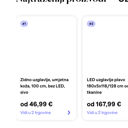
#1
#2
Zidno uzglavlje, umjetna
LED uzglavlje plavo
koža, 100 cm, bez LED,
180x5x118/128 cm o
sivo
tkanine
od 46,99 €
od 167,99 €
Vidi u 2 trgovine
Vidi u 2 trgovine