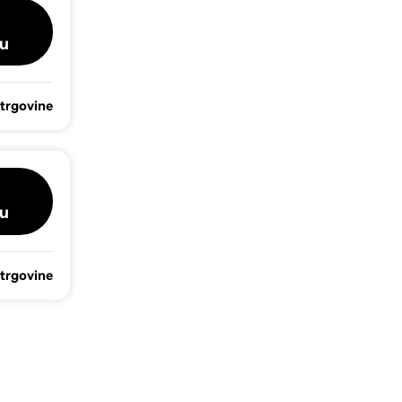
u
 trgovine
u
 trgovine