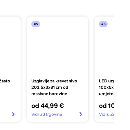
#5
#6
ičasto
Uzglavlje za krevet sivo
LED uzglavlje 
m
203,5x3x81 cm od
100x5x118/128
masivne borovine
umjetne kože
od 44,99 €
od 108,20
Vidi u 3 trgovine
Vidi u Zebra.hr