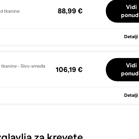
Vidi
88,99 €
d tkanine
ponud
Detalji
Vidi
 tkanine - Sivo-smeđa
106,19 €
ponud
Detalji
glavlja za krevete