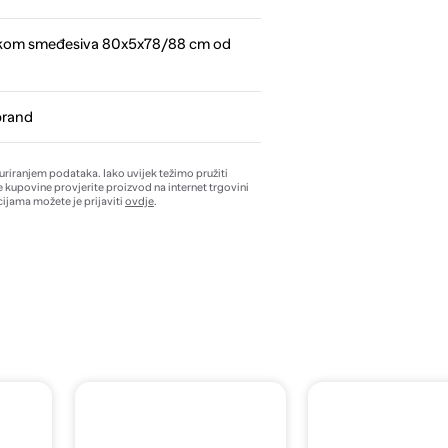
2 kom smeđesiva 80x5x78/88 cm od
brand
žuriranjem podataka. Iako uvijek težimo pružiti
e kupovine provjerite proizvod na internet trgovini
ijama možete je prijaviti
ovdje
.