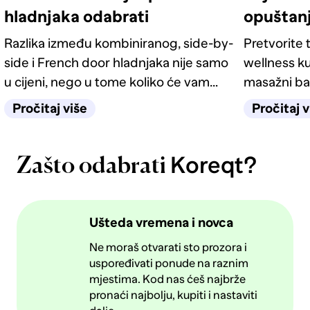
hladnjaka odabrati
opuštan
Razlika između kombiniranog, side-by-
Pretvorite t
side i French door hladnjaka nije samo
wellness ku
u cijeni, nego u tome koliko će vam
masažni ba
život u kuhinji biti jednostavan
odgovarati
Pročitaj više
Pročitaj v
sljedećih deset godina.
Koreqt?
Zašto odabrati
Ušteda vremena i novca
Ne moraš otvarati sto prozora i
uspoređivati ponude na raznim
mjestima. Kod nas ćeš najbrže
pronaći najbolju, kupiti i nastaviti