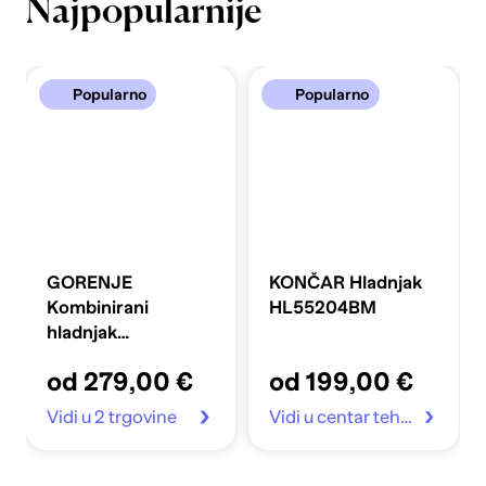
Najpopularnije
Popularno
Popularno
GORENJE
KONČAR Hladnjak
Kombinirani
HL55204BM
hladnjak
FLRK14EPS4
od 279,00 €
od 199,00 €
Vidi u 2 trgovine
Vidi u centar tehnike