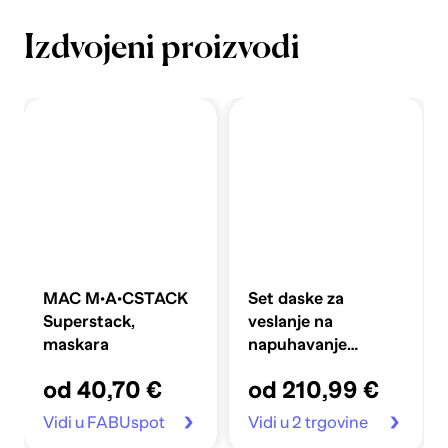
Izdvojeni proizvodi
MAC M·A·CSTACK
Set daske za
Superstack,
veslanje na
maskara
napuhavanje
360x81x10 cm,
od 40,70 €
od 210,99 €
plavi
Vidi u FABUspot
Vidi u 2 trgovine