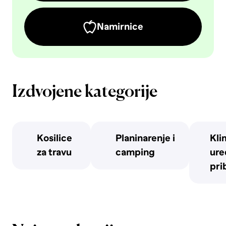
Namirnice
Izdvojene kategorije
Kosilice
Planinarenje i
Kli
za travu
camping
uređ
pri