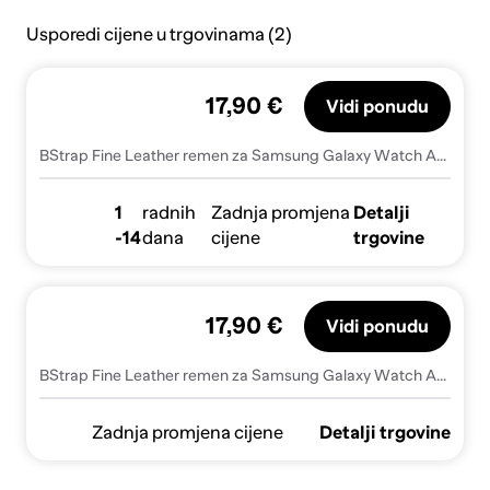
Usporedi cijene u trgovinama (2)
17,90 €
Vidi ponudu
BStrap Fine Leather remen za Samsung Galaxy Watch Active 2 40/44mm, gray
1
radnih
Zadnja promjena
Detalji
-14
dana
cijene
trgovine
17,90 €
Vidi ponudu
BStrap Fine Leather remen za Samsung Galaxy Watch Active 2 40/44mm, gray (SSG022C05)
Zadnja promjena cijene
Detalji trgovine