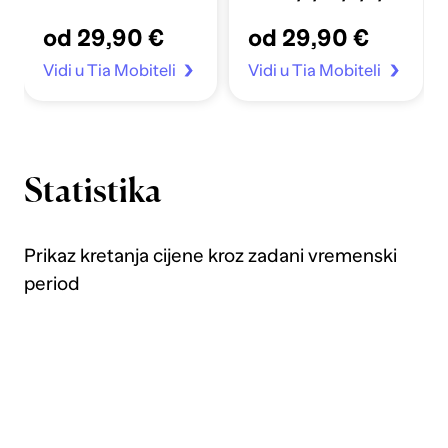
Apple Sata 4-7/SE
crno
od 29,90 €
od 29,90 €
40/41mm prozirno
Vidi u Tia Mobiteli
Vidi u Tia Mobiteli
Statistika
Prikaz kretanja cijene kroz zadani vremenski
period