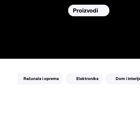
Osiguranja
Proizvodi
Namirnic
Pronađi, usporedi i donesi
najbolju
odluku o kupnji.
Računala i oprema
Elektronika
Dom i interij