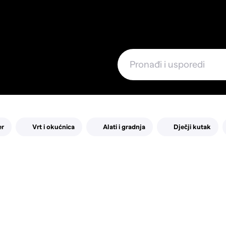
e
er
Vrt i okućnica
Alati i gradnja
Dječji kutak